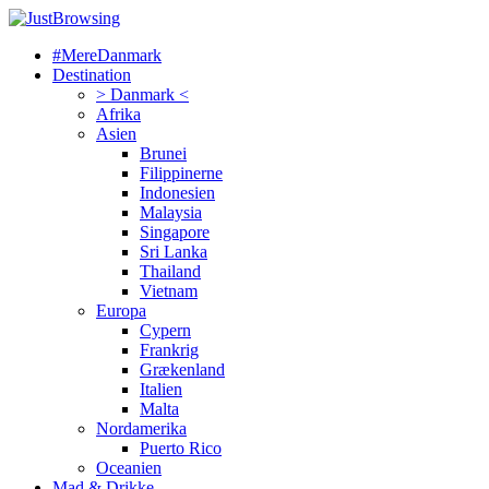
#MereDanmark
Destination
> Danmark <
Afrika
Asien
Brunei
Filippinerne
Indonesien
Malaysia
Singapore
Sri Lanka
Thailand
Vietnam
Europa
Cypern
Frankrig
Grækenland
Italien
Malta
Nordamerika
Puerto Rico
Oceanien
Mad & Drikke