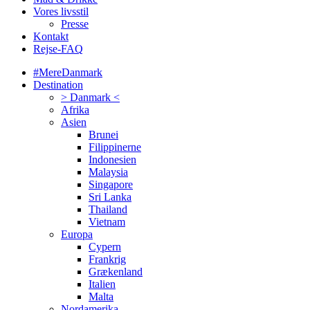
Vores livsstil
Presse
Kontakt
Rejse-FAQ
#MereDanmark
Destination
> Danmark <
Afrika
Asien
Brunei
Filippinerne
Indonesien
Malaysia
Singapore
Sri Lanka
Thailand
Vietnam
Europa
Cypern
Frankrig
Grækenland
Italien
Malta
Nordamerika