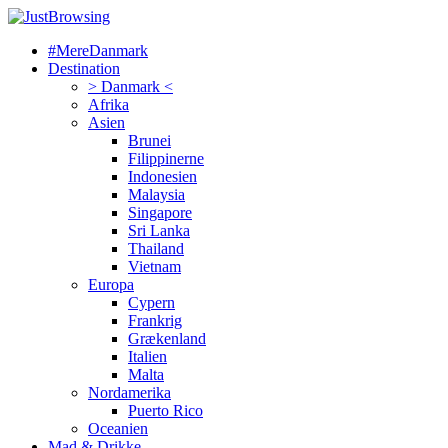
#MereDanmark
Destination
> Danmark <
Afrika
Asien
Brunei
Filippinerne
Indonesien
Malaysia
Singapore
Sri Lanka
Thailand
Vietnam
Europa
Cypern
Frankrig
Grækenland
Italien
Malta
Nordamerika
Puerto Rico
Oceanien
Mad & Drikke