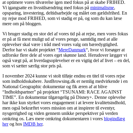
at optimere vores tilværelse igen med fokus på at skabe FRIHED.
Vi igangsatte en livsstilsændring med fokus på
minimalisme
,
opsparing, investering, deltidsarbejde og målet om gældsfrihed. En
ny rejse mod FRIHED, som vi stadig er på, og som du kan læse
mere om på bloggen.
Vi bruger stadig en stor del af vores tid på at rejse, men vores fokus
er på at få mest muligt ud af vores penge, samtidig med at alle
oplevelser skal være i tråd med vores valg om bæredygtighed.
Derfor har vi skabt projektet “
MereDanmark
“, hvor vi forsøger at
udforske flere dele af vores eget skønne land. Herudover lægger vi
også vægt på, at hverdagsoplevelser er en vigtig del af livet – en del,
som vi sætter særlig stor pris på.
I november 2024 kunne vi stolt tilføje endnu en titel til vores rejse
som indholdsskabere. JustBrowsing.dk er nemlig medvirkende i en
National Geographic dokumentar og fik æren af at blive
“Indholdspartner” på projektet “TSUNAMI: RACE AGAINST
TIME”. En dokumentar tilgængelig på Disney+. Denne oplevelse
har ikke kun styrket vores engagement i at levere kvalitetsindhold,
men også bekræftet vores mission om at inspirere til eventyr,
nysgerrighed og viden gennem unikke perspektiver på verden
omkring os. Læs mere omkring dokumentaren i vores
blogindlæg
her
og hos
IMDB her
.