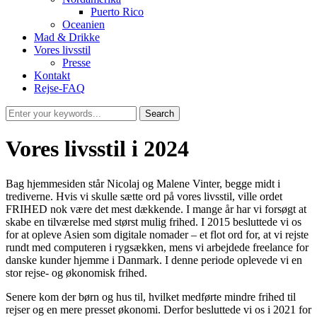
Puerto Rico
Oceanien
Mad & Drikke
Vores livsstil
Presse
Kontakt
Rejse-FAQ
Vores livsstil i 2024
Bag hjemmesiden står Nicolaj og Malene Vinter, begge midt i
trediverne. Hvis vi skulle sætte ord på vores livsstil, ville ordet
FRIHED nok være det mest dækkende. I mange år har vi forsøgt at
skabe en tilværelse med størst mulig frihed. I 2015 besluttede vi os
for at opleve Asien som digitale nomader – et flot ord for, at vi rejste
rundt med computeren i rygsækken, mens vi arbejdede freelance for
danske kunder hjemme i Danmark. I denne periode oplevede vi en
stor rejse- og økonomisk frihed.
Senere kom der børn og hus til, hvilket medførte mindre frihed til
rejser og en mere presset økonomi. Derfor besluttede vi os i 2021 for