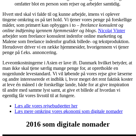
omfatter blot en person som rejser og arbejder samtidig.
Hvert sted skal vi falde til og kunne arbejde, imens vi oplever
tingene omkring os på tæt hold. Vi tjener vores penge på forskellige
måder, som primært kan opbygges i to –
freelance konsulent og
online indtjening igennem hjemmesider og blogs
.
Nicolaj Vinter
arbejder som freelance konsulent indenfor online marketing og
Malene som freelance indenfor grafisk billede- og tekstproduktion.
Herudover driver vi en række hjemmesider, hvorigennem vi tjener
penge på f.eks. annoncering.
Leveomkostningerne i Asien er lave ift. Danmark hvilket betyder, at
man ikke skal tjene særlig mange penge for, at opretholde en
nogenlunde levestandard. Vi vil løbende på vores rejse give læserne
og andre interesserede et indblik i, hvor meget det rent faktisk koster
at leve én måned i de forskellige lande, både for at give inspiration
til andre med samme lyst samt, at give et billede af hvordan vi
egentlig får vores livsstil til at fungere.
Læs alle vores rejsebudgetter her
Læs mere omkring vores økonomi som digitale nomader
2016 som digitale nomader