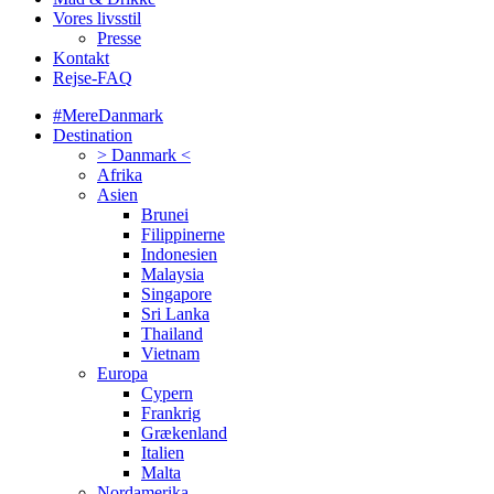
Vores livsstil
Presse
Kontakt
Rejse-FAQ
#MereDanmark
Destination
> Danmark <
Afrika
Asien
Brunei
Filippinerne
Indonesien
Malaysia
Singapore
Sri Lanka
Thailand
Vietnam
Europa
Cypern
Frankrig
Grækenland
Italien
Malta
Nordamerika