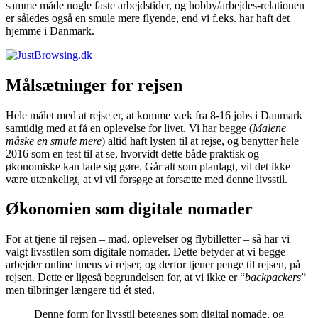
samme måde nogle faste arbejdstider, og hobby/arbejdes-relationen
er således også en smule mere flyende, end vi f.eks. har haft det
hjemme i Danmark.
Målsætninger for rejsen
Hele målet med at rejse er, at komme væk fra 8-16 jobs i Danmark
samtidig med at få en oplevelse for livet. Vi har begge (
Malene
måske en smule mere
) altid haft lysten til at rejse, og benytter hele
2016 som en test til at se, hvorvidt dette både praktisk og
økonomiske kan lade sig gøre. Går alt som planlagt, vil det ikke
være utænkeligt, at vi vil forsøge at forsætte med denne livsstil.
Økonomien som digitale nomader
For at tjene til rejsen – mad, oplevelser og flybilletter – så har vi
valgt livsstilen som digitale nomader. Dette betyder at vi begge
arbejder online imens vi rejser, og derfor tjener penge til rejsen, på
rejsen. Dette er ligeså begrundelsen for, at vi ikke er “
backpackers
”
men tilbringer længere tid ét sted.
Denne form for livsstil betegnes som digital nomade, og