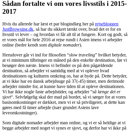
Sådan fortalte vi om vores livsstils i 2015-
2017
Hvis du allerede har læst et par blogindlæg her på
rejsebloggen
JustBrowsing.dk
, så har du sikkert tænkt over, hvad det er for en
livsstil vi lever – og hvordan vi får alt til at fungere. Kort og godt, så
er vores mål for hele 2016 at rejse rundt i Asien imens vi arbejder
online (bedre kendt som
digitale nomader
).
Herudover går vi ind for filosofien “
slow traveling
” hvilket betyder,
at vi minimum tilbringer en måned på den enkelte destination, før vi
besøger den næste. Imens vi befinder os på den pågældende
destination, så arbejder vi samtidig med at vi oplever hvad
destinationen og kulturen omkring os, har at byde på. Dette betyder,
at vi ikke har en dansk arbejdsuge på 37(-45) timer, men derimode
arbejder mindre for, at kunne have tiden til at opleve destinationen.
Vi har ikke nogle faste arbejdstider, og arbejder “
så længe det er
sjovt
“. Selvfølgelig skal der mad på bordet, så vi sørger for at vores
basisomkostninger er dækket, men vi er så priviligeret, at dette kan
gøres med få timer arbejde (især grundet Asiens lave
leveomkostninger).
Som digitale nomader arbejder man online, og vi er så heldige at vi
begge arbejder med noget vi synes er sjovt, og derfor har vi ikke på