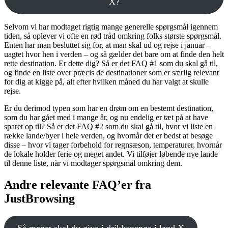
X?
Selvom vi har modtaget rigtig mange generelle spørgsmål igennem
tiden, så oplever vi ofte en rød tråd omkring folks største spørgsmål.
Enten har man besluttet sig for, at man skal ud og rejse i januar –
uagtet hvor hen i verden – og så gælder det bare om at finde den helt
rette destination. Er dette dig? Så er det FAQ #1 som du skal gå til,
og finde en liste over præcis de destinationer som er særlig relevant
for dig at kigge på, alt efter hvilken måned du har valgt at skulle
rejse.
Er du derimod typen som har en drøm om en bestemt destination,
som du har gået med i mange år, og nu endelig er tæt på at have
sparet op til? Så er det FAQ #2 som du skal gå til, hvor vi liste en
række lande/byer i hele verden, og hvornår det er bedst at besøge
disse – hvor vi tager forbehold for regnsæson, temperaturer, hvornår
de lokale holder ferie og meget andet. Vi tilføjer løbende nye lande
til denne liste, når vi modtager spørgsmål omkring dem.
Andre relevante FAQ’er fra
JustBrowsing
Så meget skal du give i drikkepenge i land X