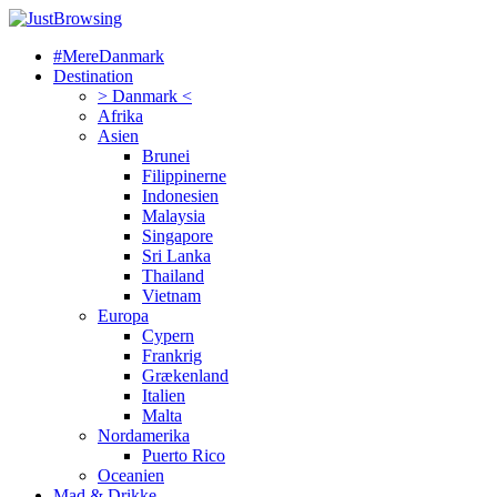
#MereDanmark
Destination
> Danmark <
Afrika
Asien
Brunei
Filippinerne
Indonesien
Malaysia
Singapore
Sri Lanka
Thailand
Vietnam
Europa
Cypern
Frankrig
Grækenland
Italien
Malta
Nordamerika
Puerto Rico
Oceanien
Mad & Drikke