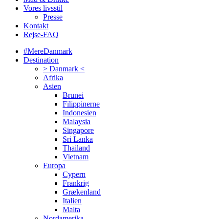
Vores livsstil
Presse
Kontakt
Rejse-FAQ
#MereDanmark
Destination
> Danmark <
Afrika
Asien
Brunei
Filippinerne
Indonesien
Malaysia
Singapore
Sri Lanka
Thailand
Vietnam
Europa
Cypern
Frankrig
Grækenland
Italien
Malta
Nordamerika