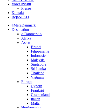
Vores livsstil
Presse
Kontakt
Rejse-FAQ
#MereDanmark
Destination
> Danmark <
Afrika
Asien
Brunei
Filippinerne
Indonesien
Malaysia
Singapore
Sri Lanka
Thailand
Vietnam
Europa
Cypern
Frankrig
Grækenland
Italien
Malta
Nordamerika