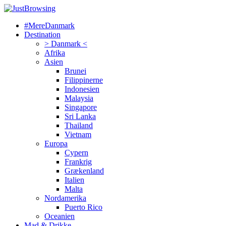
#MereDanmark
Destination
> Danmark <
Afrika
Asien
Brunei
Filippinerne
Indonesien
Malaysia
Singapore
Sri Lanka
Thailand
Vietnam
Europa
Cypern
Frankrig
Grækenland
Italien
Malta
Nordamerika
Puerto Rico
Oceanien
Mad & Drikke