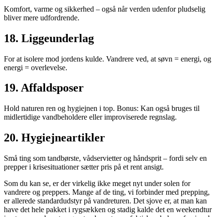
Komfort, varme og sikkerhed – også når verden udenfor pludselig
bliver mere udfordrende.
18. Liggeunderlag
For at isolere mod jordens kulde. Vandrere ved, at søvn = energi, og
energi = overlevelse.
19. Affaldsposer
Hold naturen ren og hygiejnen i top. Bonus: Kan også bruges til
midlertidige vandbeholdere eller improviserede regnslag.
20. Hygiejneartikler
Små ting som tandbørste, vådservietter og håndsprit – fordi selv en
prepper i krisesituationer sætter pris på et rent ansigt.
Som du kan se, er der virkelig ikke meget nyt under solen for
vandrere og preppers. Mange af de ting, vi forbinder med prepping,
er allerede standardudstyr på vandreturen. Det sjove er, at man kan
have det hele pakket i rygsækken og stadig kalde det en weekendtur