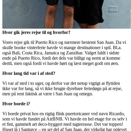
Hvor gik jeres rejse til og hvorfor?
Vores rejse gik til Puerto Rico og nærmere bestemt San Juan. Da vi
skulle booke vinterferie havde vi mange destinationer i spil. Bl.a.
også Bali, Costa Rica, Jamaica og Zanzibar. Valget faldt i sidste
ende på Puerto Rico, fordi det dels var billigt og nemt at komme
dertil, men også fordi vi havde hørt og læst meget godt om øen.
Hvor lang tid var i af sted?
Vi var af sted i to uger, og derfor var det netop vigtigt at flytiden
ikke var for lang, så vi ikke brugte dyrebare feriedøgn på at rejse,
men på rent faktisk at være i San Juan og omegn.
Hvor boede i?
Vi boede privat hos en rigtig flink puertoricaner ved navn Ricardo,
som vi havde fundet på AirBNB. Vi havde en hel etage for os selv i
et fint, gammelt art deco-byggeri med tagterrasse. Det var toppen!
Huset lå i Santurce – en sej del af San Juan, der virkelig har oplevet