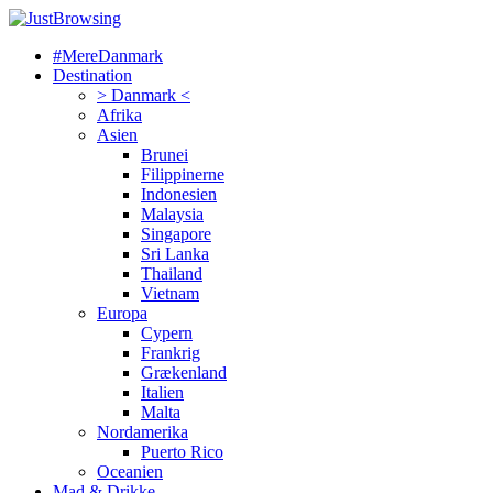
#MereDanmark
Destination
> Danmark <
Afrika
Asien
Brunei
Filippinerne
Indonesien
Malaysia
Singapore
Sri Lanka
Thailand
Vietnam
Europa
Cypern
Frankrig
Grækenland
Italien
Malta
Nordamerika
Puerto Rico
Oceanien
Mad & Drikke