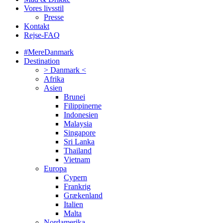
Vores livsstil
Presse
Kontakt
Rejse-FAQ
#MereDanmark
Destination
> Danmark <
Afrika
Asien
Brunei
Filippinerne
Indonesien
Malaysia
Singapore
Sri Lanka
Thailand
Vietnam
Europa
Cypern
Frankrig
Grækenland
Italien
Malta
Nordamerika