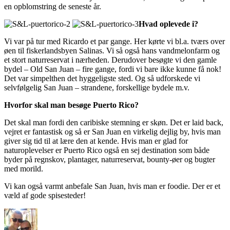
en opblomstring de seneste år.
Hvad oplevede i?
Vi var på tur med Ricardo et par gange. Her kørte vi bl.a. tværs over
øen til fiskerlandsbyen Salinas. Vi så også hans vandmelonfarm og
et stort naturreservat i nærheden. Derudover besøgte vi den gamle
bydel – Old San Juan – fire gange, fordi vi bare ikke kunne få nok!
Det var simpelthen det hyggeligste sted. Og så udforskede vi
selvfølgelig San Juan – strandene, forskellige bydele m.v.
Hvorfor skal man besøge Puerto Rico?
Det skal man fordi den caribiske stemning er skøn. Det er laid back,
vejret er fantastisk og så er San Juan en virkelig dejlig by, hvis man
giver sig tid til at lære den at kende. Hvis man er glad for
naturoplevelser er Puerto Rico også en sej destination som både
byder på regnskov, plantager, naturreservat, bounty-øer og bugter
med morild.
Vi kan også varmt anbefale San Juan, hvis man er foodie. Der er et
væld af gode spisesteder!