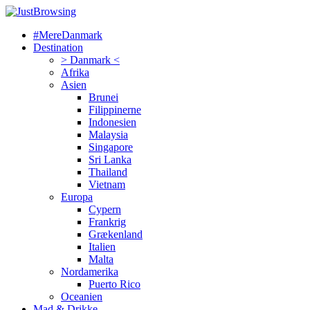
#MereDanmark
Destination
> Danmark <
Afrika
Asien
Brunei
Filippinerne
Indonesien
Malaysia
Singapore
Sri Lanka
Thailand
Vietnam
Europa
Cypern
Frankrig
Grækenland
Italien
Malta
Nordamerika
Puerto Rico
Oceanien
Mad & Drikke