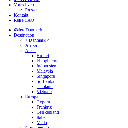
Vores livsstil
Presse
Kontakt
Rejse-FAQ
#MereDanmark
Destination
> Danmark <
Afrika
Asien
Brunei
Filippinerne
Indonesien
Malaysia
Singapore
Sri Lanka
Thailand
Vietnam
Europa
Cypern
Frankrig
Grækenland
Italien
Malta
Nordamerika