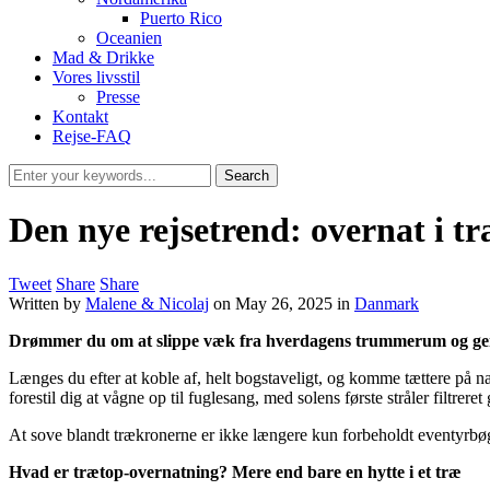
Puerto Rico
Oceanien
Mad & Drikke
Vores livsstil
Presse
Kontakt
Rejse-FAQ
Den nye rejsetrend: overnat i t
Tweet
Share
Share
Written by
Malene & Nicolaj
on
May 26, 2025
in
Danmark
Drømmer du om at slippe væk fra hverdagens trummerum og geno
Længes du efter at koble af, helt bogstaveligt, og komme tættere på na
forestil dig at vågne op til fuglesang, med solens første stråler filtr
At sove blandt trækronerne er ikke længere kun forbeholdt eventyrbøger
Hvad er trætop-overnatning? Mere end bare en hytte i et træ