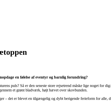
rætoppen
pdage en følelse af eventyr og barnlig forundring?
turens puls? Så er den seneste store rejsetrend måske lige noget for di
eret gennem et grønt bladværk, højt hævet over skovbunden.
 – det er blevet en tilgængelig og dybt berigende ferieform for alle, d