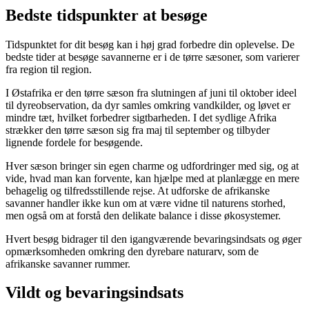
Bedste tidspunkter at besøge
Tidspunktet for dit besøg kan i høj grad forbedre din oplevelse. De
bedste tider at besøge savannerne er i de tørre sæsoner, som varierer
fra region til region.
I Østafrika er den tørre sæson fra slutningen af juni til oktober ideel
til dyreobservation, da dyr samles omkring vandkilder, og løvet er
mindre tæt, hvilket forbedrer sigtbarheden. I det sydlige Afrika
strækker den tørre sæson sig fra maj til september og tilbyder
lignende fordele for besøgende.
Hver sæson bringer sin egen charme og udfordringer med sig, og at
vide, hvad man kan forvente, kan hjælpe med at planlægge en mere
behagelig og tilfredsstillende rejse. At udforske de afrikanske
savanner handler ikke kun om at være vidne til naturens storhed,
men også om at forstå den delikate balance i disse økosystemer.
Hvert besøg bidrager til den igangværende bevaringsindsats og øger
opmærksomheden omkring den dyrebare naturarv, som de
afrikanske savanner rummer.
Vildt og bevaringsindsats