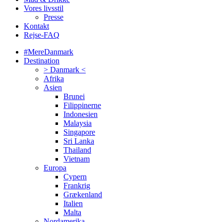
Vores livsstil
Presse
Kontakt
Rejse-FAQ
#MereDanmark
Destination
> Danmark <
Afrika
Asien
Brunei
Filippinerne
Indonesien
Malaysia
Singapore
Sri Lanka
Thailand
Vietnam
Europa
Cypern
Frankrig
Grækenland
Italien
Malta
Nordamerika