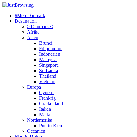
#MereDanmark
Destination
> Danmark <
Afrika
Asien
Brunei
Filippinerne
Indonesien
Malaysia
Singapore
Sri Lanka
Thailand
Vietnam
Europa
Cypern
Frankrig
Grækenland
Italien
Malta
Nordamerika
Puerto Rico
Oceanien
Mad & Drikke