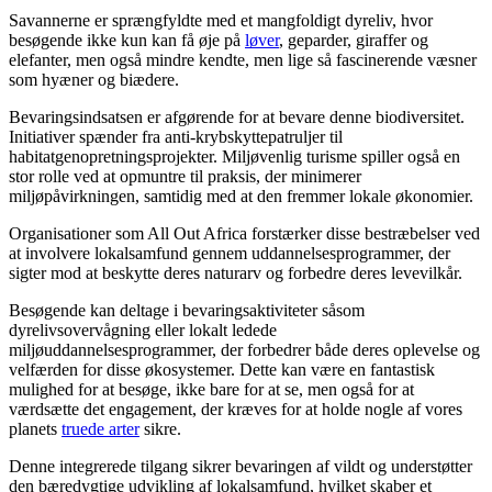
Savannerne er sprængfyldte med et mangfoldigt dyreliv, hvor
besøgende ikke kun kan få øje på
løver
, geparder, giraffer og
elefanter, men også mindre kendte, men lige så fascinerende væsner
som hyæner og biædere.
Bevaringsindsatsen er afgørende for at bevare denne biodiversitet.
Initiativer spænder fra anti-krybskyttepatruljer til
habitatgenopretningsprojekter. Miljøvenlig turisme spiller også en
stor rolle ved at opmuntre til praksis, der minimerer
miljøpåvirkningen, samtidig med at den fremmer lokale økonomier.
Organisationer som All Out Africa forstærker disse bestræbelser ved
at involvere lokalsamfund gennem uddannelsesprogrammer, der
sigter mod at beskytte deres naturarv og forbedre deres levevilkår.
Besøgende kan deltage i bevaringsaktiviteter såsom
dyrelivsovervågning eller lokalt ledede
miljøuddannelsesprogrammer, der forbedrer både deres oplevelse og
velfærden for disse økosystemer. Dette kan være en fantastisk
mulighed for at besøge, ikke bare for at se, men også for at
værdsætte det engagement, der kræves for at holde nogle af vores
planets
truede arter
sikre.
Denne integrerede tilgang sikrer bevaringen af vildt og understøtter
den bæredygtige udvikling af lokalsamfund, hvilket skaber et