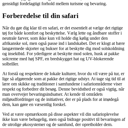
gensidigt fordelagtigt forhold mellem turisme og bevaring.
Forberedelse til din safari
Når du gør dig klar til en safari, er det essentielt at vælge det rigtige
tøj for både komfort og beskyttelse. Vælg lette og åndbare stoffer i
neutrale farver, som ikke kun vil holde dig kølig under den
afrikanske sol, men også passe ind i landskabet. Det er klogt at bære
langærmede skjorter og bukser for at beskytte dig mod solskoldning
og insektbid. For yderligere at beskytte mod solen, husk at pakke
solcreme med høj SPF, en bredskygget hat og UV-blokerende
solbriller.
At forstå og respektere de lokale kulturer, hvor du vil være på tur, er
lige så afgørende som at pakke det rigtige udstyr. At tage sig tid til at
lære om skikke og traditioner i samfundene i safariområderne viser
respekt og forbedrer dit besøg. Denne bevidsthed er også vigtig, når
man overvejer bevaringsindsatser. At kende til områdets
miljøudfordringer og de initiativer, der er på plads for at imødegå
dem, kan gøre en væsentlig forskel.
Ved at være opmærksom på disse aspekter vil din safarioplevelse
ikke kun være behagelig, men også bidrage positivt til bevaringen af
de utrolige økosystemer og de samfund, der opretholder dem.