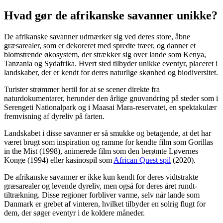
Hvad gør de afrikanske savanner unikke?
De afrikanske savanner udmærker sig ved deres store, åbne
græsarealer, som er dekoreret med spredte træer, og danner et
blomstrende økosystem, der strækker sig over lande som Kenya,
Tanzania og Sydafrika. Hvert sted tilbyder unikke eventyr, placeret i
landskaber, der er kendt for deres naturlige skønhed og biodiversitet.
Turister strømmer hertil for at se scener direkte fra
naturdokumentarer, herunder den årlige gnuvandring på steder som i
Serengeti Nationalpark og i Maasai Mara-reservatet, en spektakulær
fremvisning af dyreliv på farten.
Landskabet i disse savanner er så smukke og betagende, at det har
været brugt som inspiration og ramme for kendte film som Gorillas
in the Mist (1998), animerede film som den berømte Løvernes
Konge (1994) eller kasinospil som
African Quest spil
(2020).
De afrikanske savanner er ikke kun kendt for deres vidtstrakte
græsarealer og levende dyreliv, men også for deres året rundt-
tiltrækning. Disse regioner forbliver varme, selv når lande som
Danmark er grebet af vinteren, hvilket tilbyder en solrig flugt for
dem, der søger eventyr i de koldere måneder.