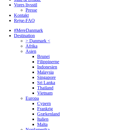
Vores livsstil
Presse
Kontakt
Rejse-FAQ
#MereDanmark
Destination
> Danmark <
Afrika
Asien
Brunei
Filippinerne
Indonesien
Malaysia
Singapore
Sri Lanka
Thailand
Vietnam
Europa
Cypern
Frankrig
Grækenland
Italien
Malta
Nordamerika