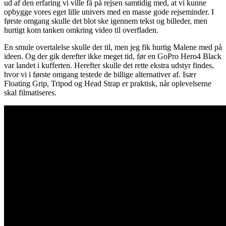
ud af den erfaring vi ville få på rejsen samtidig med, at vi kunne
opbygge vores eget lille univers med en masse gode rejseminder. I
første omgang skulle det blot ske igennem tekst og billeder, men
hurtigt kom tanken omkring video til overfladen.
En smule overtalelse skulle der til, men jeg fik hurtig Malene med på
ideen. Og der gik derefter ikke meget tid, før en GoPro Hero4 Black
var landet i kufferten. Herefter skulle det rette ekstra udstyr findes,
hvor vi i første omgang testede de billige alternativer af. Især
Floating Grip, Tripod og Head Strap er praktisk, når oplevelserne
skal filmatiseres.