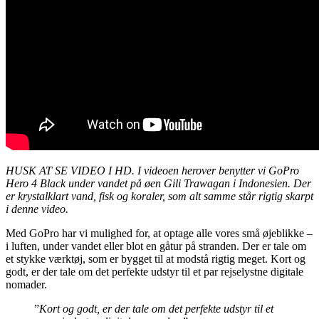
HUSK AT SE VIDEO I HD. I videoen herover benytter vi GoPro
Hero 4 Black under vandet på øen Gili Trawagan i Indonesien. Der
er krystalklart vand, fisk og koraler, som alt samme står rigtig skarpt
i denne video.
Med GoPro har vi mulighed for, at optage alle vores små øjeblikke –
i luften, under vandet eller blot en gåtur på stranden. Der er tale om
et stykke værktøj, som er bygget til at modstå rigtig meget. Kort og
godt, er der tale om det perfekte udstyr til et par rejselystne digitale
nomader.
”
Kort og godt, er der tale om det perfekte udstyr til et