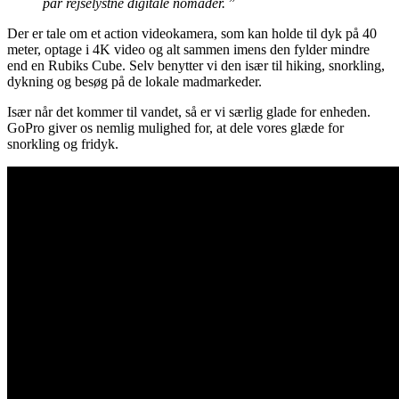
par rejselystne digitale nomader.
”
Der er tale om et action videokamera, som kan holde til dyk på 40
meter, optage i 4K video og alt sammen imens den fylder mindre
end en Rubiks Cube. Selv benytter vi den især til hiking, snorkling,
dykning og besøg på de lokale madmarkeder.
Især når det kommer til vandet, så er vi særlig glade for enheden.
GoPro giver os nemlig mulighed for, at dele vores glæde for
snorkling og fridyk.