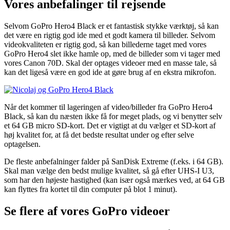
Vores anbefalinger til rejsende
Selvom GoPro Hero4 Black er et fantastisk stykke værktøj, så kan
det være en rigtig god ide med et godt kamera til billeder. Selvom
videokvaliteten er rigtig god, så kan billederne taget med vores
GoPro Hero4 slet ikke hamle op, med de billeder som vi tager med
vores Canon 70D. Skal der optages videoer med en masse tale, så
kan det ligeså være en god ide at gøre brug af en ekstra mikrofon.
Når det kommer til lageringen af video/billeder fra GoPro Hero4
Black, så kan du næsten ikke få for meget plads, og vi benytter selv
et 64 GB micro SD-kort. Det er vigtigt at du vælger et SD-kort af
høj kvalitet for, at få det bedste resultat under og efter selve
optagelsen.
De fleste anbefalninger falder på SanDisk Extreme (f.eks. i 64 GB).
Skal man vælge den bedst mulige kvalitet, så gå efter UHS-I U3,
som har den højeste hastighed (kan især også mærkes ved, at 64 GB
kan flyttes fra kortet til din computer på blot 1 minut).
Se flere af vores GoPro videoer