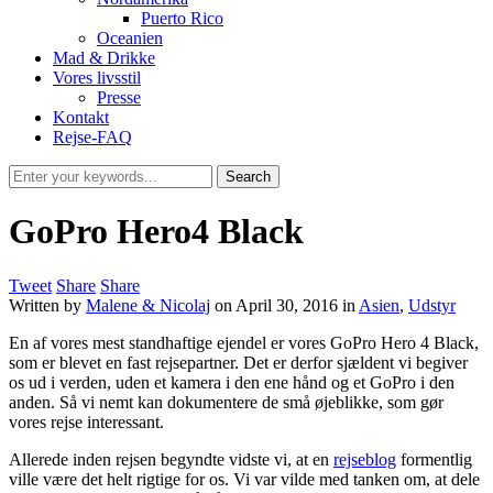
Puerto Rico
Oceanien
Mad & Drikke
Vores livsstil
Presse
Kontakt
Rejse-FAQ
GoPro Hero4 Black
Tweet
Share
Share
Written by
Malene & Nicolaj
on
April 30, 2016
in
Asien
,
Udstyr
En af vores mest standhaftige ejendel er vores GoPro Hero 4 Black,
som er blevet en fast rejsepartner. Det er derfor sjældent vi begiver
os ud i verden, uden et kamera i den ene hånd og et GoPro i den
anden. Så vi nemt kan dokumentere de små øjeblikke, som gør
vores rejse interessant.
Allerede inden rejsen begyndte vidste vi, at en
rejseblog
formentlig
ville være det helt rigtige for os. Vi var vilde med tanken om, at dele