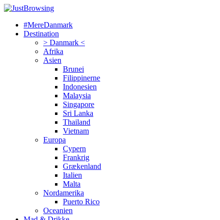
#MereDanmark
Destination
> Danmark <
Afrika
Asien
Brunei
Filippinerne
Indonesien
Malaysia
Singapore
Sri Lanka
Thailand
Vietnam
Europa
Cypern
Frankrig
Grækenland
Italien
Malta
Nordamerika
Puerto Rico
Oceanien
Mad & Drikke