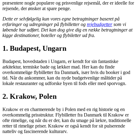
præsentere nogle populære og prisvenlige rejsemål, der er ideelle for
rejsende, der ønsker at spare penge.
Dette er selvfølgelig kun vores egne betragtninger baseret på
erfaringer og udregninger på flybilletter og
rejebudgetter
som vi
løbende har udført. Det kan dog give dig en række betragtninger at
kigge destinationer, hoteller og flybiletter ud fra.
1.
Budapest, Ungarn
Budapest, hovedstaden i Ungarn, er kendt for sin fantastiske
arkitektur, termiske bade og lækker mad. Her kan du finde
overkommelige flybilletter fra Danmark, især hvis du booker i god
tid. Når du ankommer, kan du nyde budgetvenlige måltider på
lokale restauranter og udforske byen til fods eller med sporvogn.
2.
Krakow, Polen
Krakow er en charmerende by i Polen med en rig historie og en
overkommelig prisstruktur. Flybilletter fra Danmark til Krakow er
ofte rimelige, og når du er der, kan du smage på lækre, traditionelle
retter til rimelige priser. Krakow er også kendt for sit pulserende
natteliv og fascinerende kulturarv.