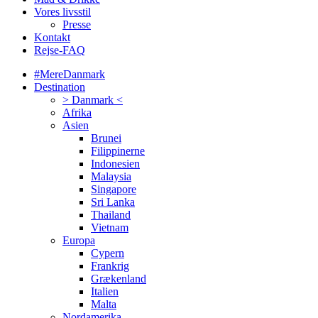
Vores livsstil
Presse
Kontakt
Rejse-FAQ
#MereDanmark
Destination
> Danmark <
Afrika
Asien
Brunei
Filippinerne
Indonesien
Malaysia
Singapore
Sri Lanka
Thailand
Vietnam
Europa
Cypern
Frankrig
Grækenland
Italien
Malta
Nordamerika