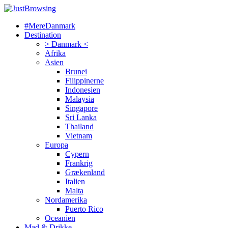
#MereDanmark
Destination
> Danmark <
Afrika
Asien
Brunei
Filippinerne
Indonesien
Malaysia
Singapore
Sri Lanka
Thailand
Vietnam
Europa
Cypern
Frankrig
Grækenland
Italien
Malta
Nordamerika
Puerto Rico
Oceanien
Mad & Drikke