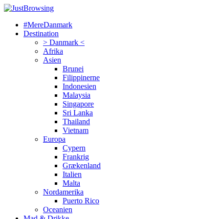
#MereDanmark
Destination
> Danmark <
Afrika
Asien
Brunei
Filippinerne
Indonesien
Malaysia
Singapore
Sri Lanka
Thailand
Vietnam
Europa
Cypern
Frankrig
Grækenland
Italien
Malta
Nordamerika
Puerto Rico
Oceanien
Mad & Drikke