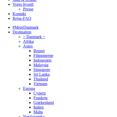
Vores livsstil
Presse
Kontakt
Rejse-FAQ
#MereDanmark
Destination
> Danmark <
Afrika
Asien
Brunei
Filippinerne
Indonesien
Malaysia
Singapore
Sri Lanka
Thailand
Vietnam
Europa
Cypern
Frankrig
Grækenland
Italien
Malta
Nordamerika