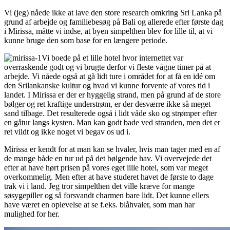
Vi (jeg) nåede ikke at lave den store research omkring Sri Lanka på
grund af arbejde og familiebesøg på Bali og allerede efter første dag
i Mirissa, måtte vi indse, at byen simpelthen blev for lille til, at vi
kunne bruge den som base for en længere periode.
Vi boede på et lille hotel hvor internettet var
overraskende godt og vi brugte derfor vi fleste vågne timer på at
arbejde. Vi nåede også at gå lidt ture i området for at få en idé om
den Srilankanske kultur og hvad vi kunne forvente af vores tid i
landet. I Mirissa er der er hyggelig strand, men på grund af de store
bølger og ret kraftige understrøm, er der desværre ikke så meget
sand tilbage. Det resulterede også i lidt våde sko og strømper efter
en gåtur langs kysten. Man kan godt bade ved stranden, men det er
ret vildt og ikke noget vi begav os ud i.
Mirissa er kendt for at man kan se hvaler, hvis man tager med en af
de mange både en tur ud på det bølgende hav. Vi overvejede det
efter at have hørt prisen på vores eget lille hotel, som var meget
overkommelig. Men efter at have studeret havet de første to dage
trak vi i land. Jeg tror simpelthen det ville kræve for mange
søsygepiller og så forsvandt charmen bare lidt. Det kunne ellers
have været en oplevelse at se f.eks. blåhvaler, som man har
mulighed for her.