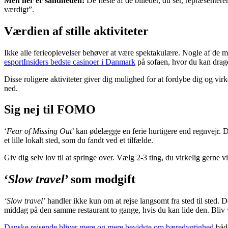
Men her er sandheden:
De fleste af de billeder, du ser, repræsenter
værdigt”.
Værdien af stille aktiviteter
Ikke alle ferieoplevelser behøver at være spektakulære. Nogle af de m
esportInsiders bedste casinoer i Danmark
på sofaen, hvor du kan drage
Disse roligere aktiviteter giver dig mulighed for at fordybe dig og vir
ned.
Sig nej til FOMO
‘
Fear of Missing Out
’ kan ødelægge en ferie hurtigere end regnvejr. 
et lille lokalt sted, som du fandt ved et tilfælde.
Giv dig selv lov til at springe over. Vælg 2-3 ting, du virkelig gerne v
‘
Slow travel
’ som modgift
‘Slow travel’
handler ikke kun om at rejse langsomt fra sted til sted. Det
middag på den samme restaurant to gange, hvis du kan lide den. Bliv ve
Danske rejsende bliver mere og mere bevidste om bæredygtighed
både