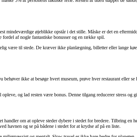
er måske 5% af personens faktiske ferie. Resten af tiden slapper de sands
est mindeværdige øjeblikke opstår i det stille. Måske er det en eftermi
 fordel af nogle fantastiske bonusser og en række spil.
kelig være til stede. De kræver ikke planlægning, billetter eller lange 
Du behøver ikke at besøge hvert museum, prøve hver restaurant eller se 
il opleve, og lad resten være bonus. Denne tilgang reducerer stress og gi
 handler om at opleve steder dybere i stedet for bredere. Tilbring en hel d
d havnen og se på bådene i stedet for at krydse af på en liste.
 miljømæssigt og mentalt. Slow travel er ikke bare bedre for planeten –