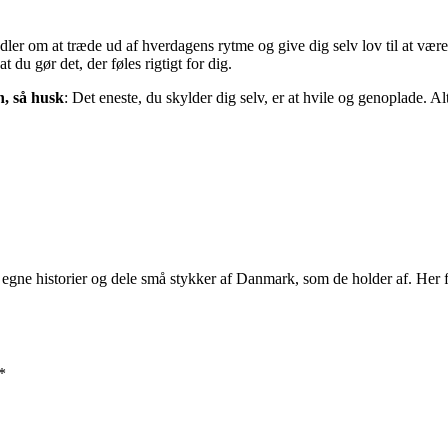
handler om at træde ud af hverdagens rytme og give dig selv lov til at væ
t du gør det, der føles rigtigt for dig.
n, så husk
: Det eneste, du skylder dig selv, er at hvile og genoplade. 
egne historier og dele små stykker af Danmark, som de holder af. Her få
*