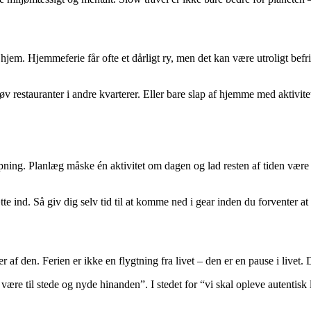
t hjem. Hjemmeferie får ofte et dårligt ry, men det kan være utroligt befr
restauranter i andre kvarterer. Eller bare slap af hjemme med aktiviteter
ning. Planlæg måske én aktivitet om dagen og lad resten af tiden være f
ætte ind. Så giv dig selv tid til at komme ned i gear inden du forventer at 
af den. Ferien er ikke en flygtning fra livet – den er en pause i livet.
vil være til stede og nyde hinanden”. I stedet for “vi skal opleve autentis