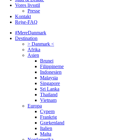
Vores livsstil
Presse
Kontakt
Rejse-FAQ
#MereDanmark
Destination
> Danmark <
Afrika
Asien
Brunei
Filippinerne
Indonesien
Malaysia
Singapore
Sri Lanka
Thailand
Vietnam
Europa
Cypern
Frankrig
Grækenland
Italien
Malta
Nordamerika