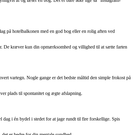
ynligvis af og læser en bog. Det er bare ikke lige så “Instagram-
ddag på hotelbalkonen med en god bog eller en rolig aften ved
køer. De kræver kun din opmærksomhed og villighed til at sætte farten
hvert vartegn. Nogle gange er det bedste måltid den simple frokost på
ver plads til spontanitet og ægte afslapning.
ag i én bydel i stedet for at jage rundt til fire forskellige. Spis
 det er bedre for din mentale sundhed.