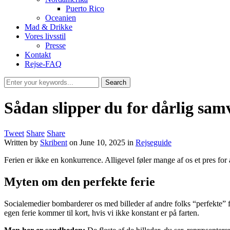
Puerto Rico
Oceanien
Mad & Drikke
Vores livsstil
Presse
Kontakt
Rejse-FAQ
Sådan slipper du for dårlig samvi
Tweet
Share
Share
Written by
Skribent
on
June 10, 2025
in
Rejseguide
Ferien er ikke en konkurrence. Alligevel føler mange af os et pres for 
Myten om den perfekte ferie
Socialemedier bombarderer os med billeder af andre folks “perfekte” fe
egen ferie kommer til kort, hvis vi ikke konstant er på farten.