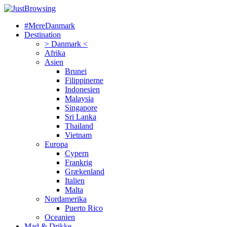
#MereDanmark
Destination
> Danmark <
Afrika
Asien
Brunei
Filippinerne
Indonesien
Malaysia
Singapore
Sri Lanka
Thailand
Vietnam
Europa
Cypern
Frankrig
Grækenland
Italien
Malta
Nordamerika
Puerto Rico
Oceanien
Mad & Drikke