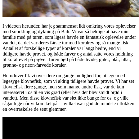
I videoen herunder, har jeg sammensat lidt omkring vores oplevelser
med snorkling og dykning på Bali. Vi var så heldige at have min
familie med på turen, som ligeså havde en fantastisk oplevelse under
vandet, da det var deres første tur med koralrev og så mange fisk.
Antallet af forskellige typer af koraler var langt bedre, end vi
tidligere havde prøvet, og både farver og antal satte vores holdning
til koralrevet på prøve. Turen bød på både hvide, gule-, blå-, lilla-,
grønne- og neon-farvede koraler.
Herudover fik vi over flere omgange mulighed for, at lege med
legesyge klovnefisk, som vi aldrig tidligere havde prøvet. Vi har set
klovnefisk flere gange, men som mange andre fisk, var de kun
interesseret i os til en vis grad (eller hvis der blev smidt brød i
vandet). Men disse klovnefisk var slet ikke bange for os, og ville
sågar lege når vi kom tæt på – hvilket især gad de mindste i flokken
en overraskelse de sent glemmer.