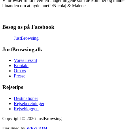
Vi browser rundt i verden - tager tingene som de kommer og minder
hinanden om at nyde nuet! /Nicolaj & Malene
Besøg os på Facebook
JustBrowsing
JustBrowsing.dk
Vores livsstil
Kontakt
Om os
Presse
Rejsetips
Destinationer
Rejseberetninger
Rejsebloggen
Copyright © 2026 JustBrowsing
Designed by
WPZOOM