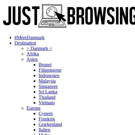
#MereDanmark
Destination
> Danmark <
Afrika
Asien
Brunei
Filippinerne
Indonesien
Malaysia
Singapore
Sri Lanka
Thailand
Vietnam
Europa
Cypern
Frankrig
Grækenland
Italien