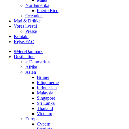
Malta
Nordamerika
Puerto Rico
Oceanien
Mad & Drikke
Vores livsstil
Presse
Kontakt
Rejse-FAQ
#MereDanmark
Destination
> Danmark <
Afrika
Asien
Brunei
Filippinerne
Indonesien
Malaysia
Singapore
Sri Lanka
Thailand
Vietnam
Europa
Cypern