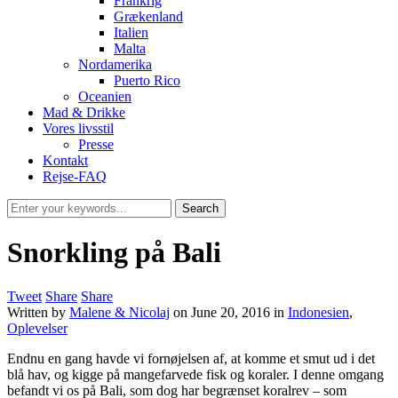
Frankrig
Grækenland
Italien
Malta
Nordamerika
Puerto Rico
Oceanien
Mad & Drikke
Vores livsstil
Presse
Kontakt
Rejse-FAQ
Snorkling på Bali
Tweet
Share
Share
Written by
Malene & Nicolaj
on
June 20, 2016
in
Indonesien
,
Oplevelser
Endnu en gang havde vi fornøjelsen af, at komme et smut ud i det
blå hav, og kigge på mangefarvede fisk og koraler. I denne omgang
befandt vi os på Bali, som dog har begrænset koralrev – som