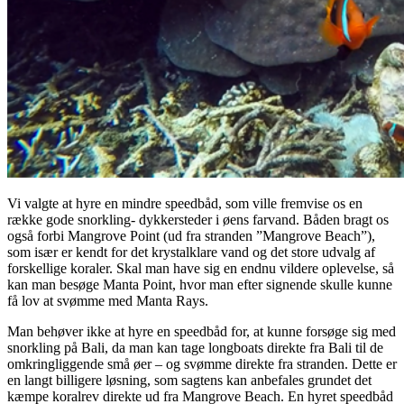
Vi valgte at hyre en mindre speedbåd, som ville fremvise os en
række gode snorkling- dykkersteder i øens farvand. Båden bragt os
også forbi Mangrove Point (ud fra stranden ”Mangrove Beach”),
som især er kendt for det krystalklare vand og det store udvalg af
forskellige koraler. Skal man have sig en endnu vildere oplevelse, så
kan man besøge Manta Point, hvor man efter signende skulle kunne
få lov at svømme med Manta Rays.
Man behøver ikke at hyre en speedbåd for, at kunne forsøge sig med
snorkling på Bali, da man kan tage longboats direkte fra Bali til de
omkringliggende små øer – og svømme direkte fra stranden. Dette er
en langt billigere løsning, som sagtens kan anbefales grundet det
kæmpe koralrev direkte ud fra Mangrove Beach. En hyret speedbåd