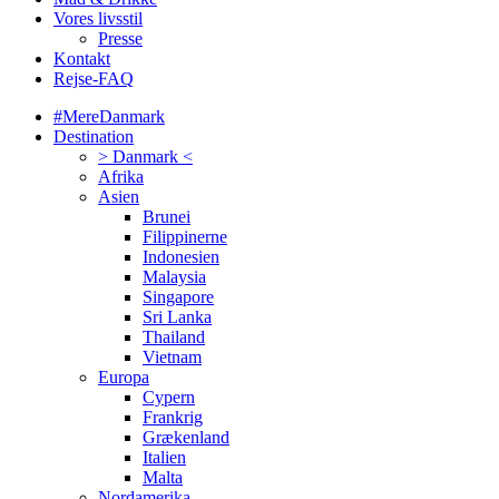
Vores livsstil
Presse
Kontakt
Rejse-FAQ
#MereDanmark
Destination
> Danmark <
Afrika
Asien
Brunei
Filippinerne
Indonesien
Malaysia
Singapore
Sri Lanka
Thailand
Vietnam
Europa
Cypern
Frankrig
Grækenland
Italien
Malta
Nordamerika