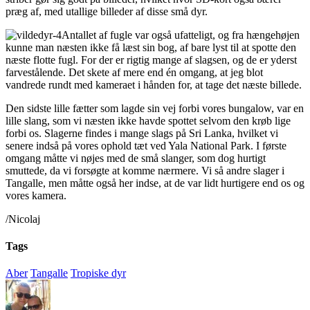
præg af, med utallige billeder af disse små dyr.
Antallet af fugle var også ufatteligt, og fra hængehøjen
kunne man næsten ikke få læst sin bog, af bare lyst til at spotte den
næste flotte fugl. For der er rigtig mange af slagsen, og de er yderst
farvestålende. Det skete af mere end én omgang, at jeg blot
vandrede rundt med kameraet i hånden for, at tage det næste billede.
Den sidste lille fætter som lagde sin vej forbi vores bungalow, var en
lille slang, som vi næsten ikke havde spottet selvom den krøb lige
forbi os. Slagerne findes i mange slags på Sri Lanka, hvilket vi
senere indså på vores ophold tæt ved Yala National Park. I første
omgang måtte vi nøjes med de små slanger, som dog hurtigt
smuttede, da vi forsøgte at komme nærmere. Vi så andre slager i
Tangalle, men måtte også her indse, at de var lidt hurtigere end os og
vores kamera.
/Nicolaj
Tags
Aber
Tangalle
Tropiske dyr