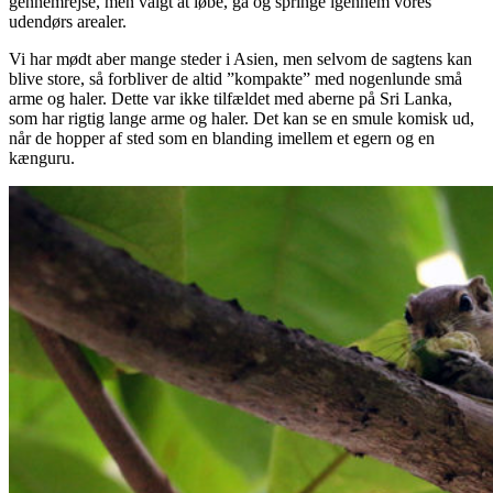
gennemrejse, men valgt at løbe, gå og springe igennem vores
udendørs arealer.
Vi har mødt aber mange steder i Asien, men selvom de sagtens kan
blive store, så forbliver de altid ”kompakte” med nogenlunde små
arme og haler. Dette var ikke tilfældet med aberne på Sri Lanka,
som har rigtig lange arme og haler. Det kan se en smule komisk ud,
når de hopper af sted som en blanding imellem et egern og en
kænguru.