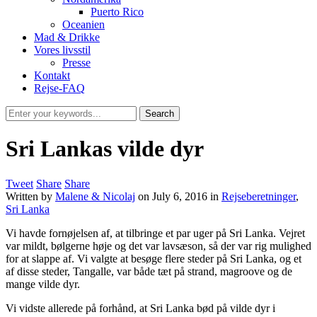
Puerto Rico
Oceanien
Mad & Drikke
Vores livsstil
Presse
Kontakt
Rejse-FAQ
Sri Lankas vilde dyr
Tweet
Share
Share
Written by
Malene & Nicolaj
on
July 6, 2016
in
Rejseberetninger
,
Sri Lanka
Vi havde fornøjelsen af, at tilbringe et par uger på Sri Lanka. Vejret
var mildt, bølgerne høje og det var lavsæson, så der var rig mulighed
for at slappe af. Vi valgte at besøge flere steder på Sri Lanka, og et
af disse steder, Tangalle, var både tæt på strand, magroove og de
mange vilde dyr.
Vi vidste allerede på forhånd, at Sri Lanka bød på vilde dyr i