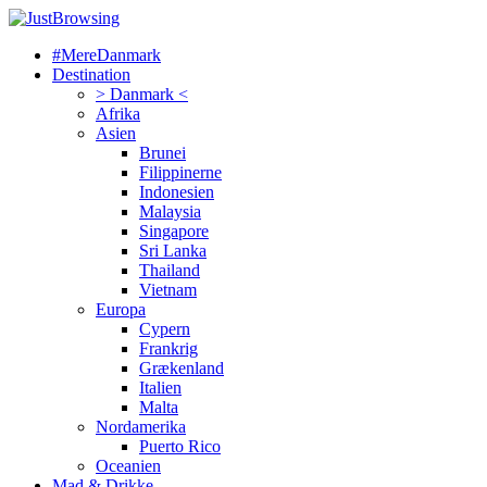
#MereDanmark
Destination
> Danmark <
Afrika
Asien
Brunei
Filippinerne
Indonesien
Malaysia
Singapore
Sri Lanka
Thailand
Vietnam
Europa
Cypern
Frankrig
Grækenland
Italien
Malta
Nordamerika
Puerto Rico
Oceanien
Mad & Drikke