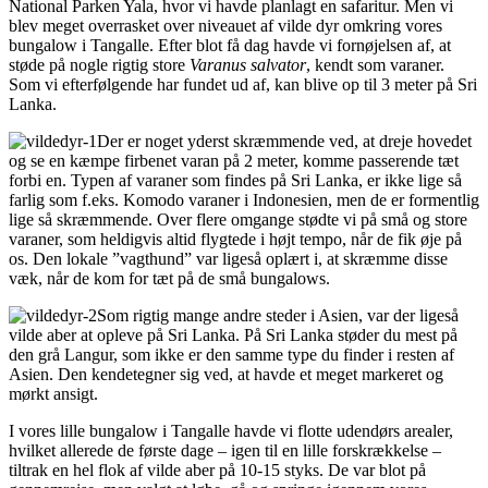
National Parken Yala, hvor vi havde planlagt en safaritur. Men vi
blev meget overrasket over niveauet af vilde dyr omkring vores
bungalow i Tangalle. Efter blot få dag havde vi fornøjelsen af, at
støde på nogle rigtig store
Varanus salvator
, kendt som varaner.
Som vi efterfølgende har fundet ud af, kan blive op til 3 meter på Sri
Lanka.
Der er noget yderst skræmmende ved, at dreje hovedet
og se en kæmpe firbenet varan på 2 meter, komme passerende tæt
forbi en. Typen af varaner som findes på Sri Lanka, er ikke lige så
farlig som f.eks. Komodo varaner i Indonesien, men de er formentlig
lige så skræmmende. Over flere omgange stødte vi på små og store
varaner, som heldigvis altid flygtede i højt tempo, når de fik øje på
os. Den lokale ”vagthund” var ligeså oplært i, at skræmme disse
væk, når de kom for tæt på de små bungalows.
Som rigtig mange andre steder i Asien, var der ligeså
vilde aber at opleve på Sri Lanka. På Sri Lanka støder du mest på
den grå Langur, som ikke er den samme type du finder i resten af
Asien. Den kendetegner sig ved, at havde et meget markeret og
mørkt ansigt.
I vores lille bungalow i Tangalle havde vi flotte udendørs arealer,
hvilket allerede de første dage – igen til en lille forskrækkelse –
tiltrak en hel flok af vilde aber på 10-15 styks. De var blot på