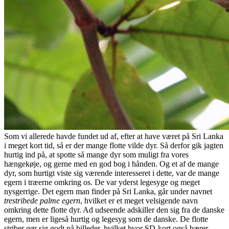
Som vi allerede havde fundet ud af, efter at have været på Sri Lanka
i meget kort tid, så er der mange flotte vilde dyr. Så derfor gik jagten
hurtig ind på, at spotte så mange dyr som muligt fra vores
hængekøje, og gerne med en god bog i hånden. Og et af de mange
dyr, som hurtigt viste sig værende interesseret i dette, var de mange
egern i træerne omkring os. De var yderst legesyge og meget
nysgerrige. Det egern man finder på Sri Lanka, går under navnet
trestribede palme egern
, hvilket er et meget velsigende navn
omkring dette flotte dyr. Ad udseende adskiller den sig fra de danske
egern, men er ligeså hurtig og legesyg som de danske. De flotte
striber gør sig godt på billeder, hvilket hvor SD-kort også bærer