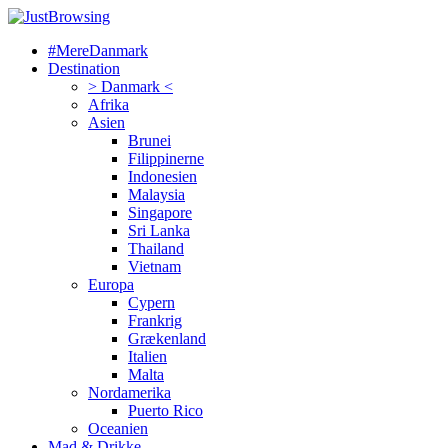
#MereDanmark
Destination
> Danmark <
Afrika
Asien
Brunei
Filippinerne
Indonesien
Malaysia
Singapore
Sri Lanka
Thailand
Vietnam
Europa
Cypern
Frankrig
Grækenland
Italien
Malta
Nordamerika
Puerto Rico
Oceanien
Mad & Drikke