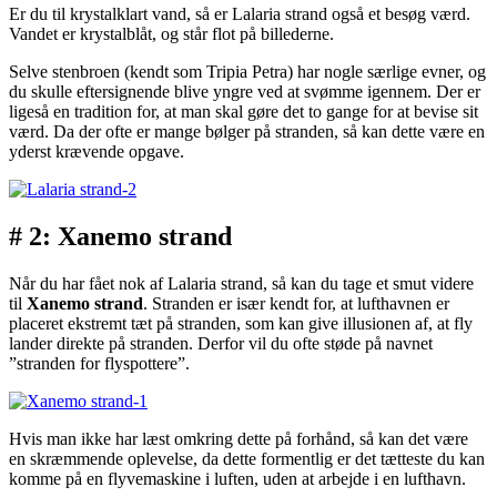
Er du til krystalklart vand, så er Lalaria strand også et besøg værd.
Vandet er krystalblåt, og står flot på billederne.
Selve stenbroen (kendt som Tripia Petra) har nogle særlige evner, og
du skulle eftersignende blive yngre ved at svømme igennem. Der er
ligeså en tradition for, at man skal gøre det to gange for at bevise sit
værd. Da der ofte er mange bølger på stranden, så kan dette være en
yderst krævende opgave.
# 2: Xanemo strand
Når du har fået nok af Lalaria strand, så kan du tage et smut videre
til
Xanemo strand
. Stranden er især kendt for, at lufthavnen er
placeret ekstremt tæt på stranden, som kan give illusionen af, at fly
lander direkte på stranden. Derfor vil du ofte støde på navnet
”stranden for flyspottere”.
Hvis man ikke har læst omkring dette på forhånd, så kan det være
en skræmmende oplevelse, da dette formentlig er det tætteste du kan
komme på en flyvemaskine i luften, uden at arbejde i en lufthavn.