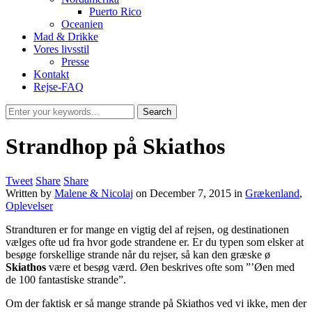
Puerto Rico
Oceanien
Mad & Drikke
Vores livsstil
Presse
Kontakt
Rejse-FAQ
Strandhop på Skiathos
Tweet
Share
Share
Written by
Malene & Nicolaj
on
December 7, 2015
in
Grækenland
,
Oplevelser
Strandturen er for mange en vigtig del af rejsen, og destinationen
vælges ofte ud fra hvor gode strandene er. Er du typen som elsker at
besøge forskellige strande når du rejser, så kan den græske ø
Skiathos
være et besøg værd. Øen beskrives ofte som ”’Øen med
de 100 fantastiske strande”.
Om der faktisk er så mange strande på Skiathos ved vi ikke, men der