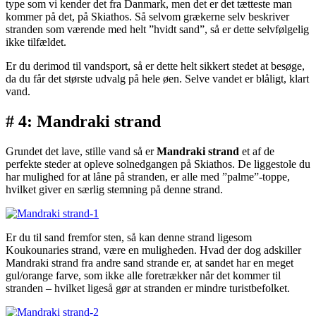
type som vi kender det fra Danmark, men det er det tætteste man
kommer på det, på Skiathos. Så selvom grækerne selv beskriver
stranden som værende med helt ”hvidt sand”, så er dette selvfølgelig
ikke tilfældet.
Er du derimod til vandsport, så er dette helt sikkert stedet at besøge,
da du får det største udvalg på hele øen. Selve vandet er blåligt, klart
vand.
# 4: Mandraki strand
Grundet det lave, stille vand så er
Mandraki strand
et af de
perfekte steder at opleve solnedgangen på Skiathos. De liggestole du
har mulighed for at låne på stranden, er alle med ”palme”-toppe,
hvilket giver en særlig stemning på denne strand.
Er du til sand fremfor sten, så kan denne strand ligesom
Koukounaries strand, være en muligheden. Hvad der dog adskiller
Mandraki strand fra andre sand strande er, at sandet har en meget
gul/orange farve, som ikke alle foretrækker når det kommer til
stranden – hvilket ligeså gør at stranden er mindre turistbefolket.