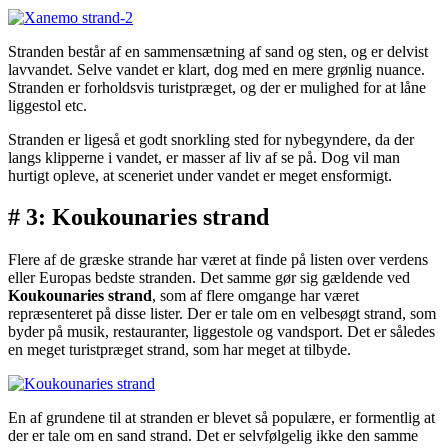
Stranden består af en sammensætning af sand og sten, og er delvist
lavvandet. Selve vandet er klart, dog med en mere grønlig nuance.
Stranden er forholdsvis turistpræget, og der er mulighed for at låne
liggestol etc.
Stranden er ligeså et godt snorkling sted for nybegyndere, da der
langs klipperne i vandet, er masser af liv af se på. Dog vil man
hurtigt opleve, at sceneriet under vandet er meget ensformigt.
# 3: Koukounaries strand
Flere af de græske strande har været at finde på listen over verdens
eller Europas bedste stranden. Det samme gør sig gældende ved
Koukounaries strand
, som af flere omgange har været
repræsenteret på disse lister. Der er tale om en velbesøgt strand, som
byder på musik, restauranter, liggestole og vandsport. Det er således
en meget turistpræget strand, som har meget at tilbyde.
En af grundene til at stranden er blevet så populære, er formentlig at
der er tale om en sand strand. Det er selvfølgelig ikke den samme