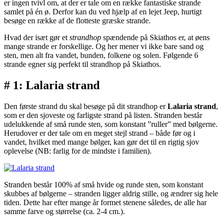
er ingen tvivl om, at der er tale om en række fantastiske strande
samlet på én ø. Derfor kan du ved hjælp af en lejet Jeep, hurtigt
besøge en række af de flotteste græske strande.
Hvad der isæt gør et
strandhop
spændende på Skiathos er, at øens
mange strande er forskellige. Og her mener vi ikke bare sand og
sten, men alt fra vandet, bunden, folkene og solen. Følgende 6
strande egner sig perfekt til strandhop på Skiathos.
# 1: Lalaria strand
Den første strand du skal besøge på dit strandhop er
Lalaria strand
,
som er den sjoveste og farligste strand på listen. Stranden består
udelukkende af små runde sten, som konstant ”ruller” med bølgerne.
Herudover er der tale om en meget stejl strand – både før og i
vandet, hvilket med mange bølger, kan gør det til en rigtig sjov
oplevelse (NB: farlig for de mindste i familien).
Stranden består 100% af små hvide og runde sten, som konstant
skubbes af bølgerne – stranden ligger aldrig stille, og ændrer sig hele
tiden. Dette har efter mange år formet stenene således, de alle har
samme farve og størrelse (ca. 2-4 cm.).