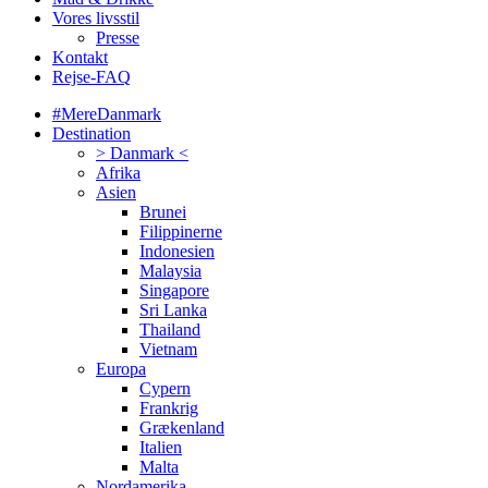
Vores livsstil
Presse
Kontakt
Rejse-FAQ
#MereDanmark
Destination
> Danmark <
Afrika
Asien
Brunei
Filippinerne
Indonesien
Malaysia
Singapore
Sri Lanka
Thailand
Vietnam
Europa
Cypern
Frankrig
Grækenland
Italien
Malta
Nordamerika