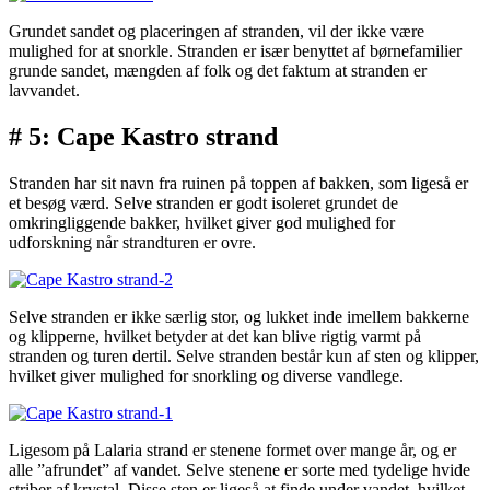
Grundet sandet og placeringen af stranden, vil der ikke være
mulighed for at snorkle. Stranden er især benyttet af børnefamilier
grunde sandet, mængden af folk og det faktum at stranden er
lavvandet.
# 5: Cape Kastro strand
Stranden har sit navn fra ruinen på toppen af bakken, som ligeså er
et besøg værd. Selve stranden er godt isoleret grundet de
omkringliggende bakker, hvilket giver god mulighed for
udforskning når strandturen er ovre.
Selve stranden er ikke særlig stor, og lukket inde imellem bakkerne
og klipperne, hvilket betyder at det kan blive rigtig varmt på
stranden og turen dertil. Selve stranden består kun af sten og klipper,
hvilket giver mulighed for snorkling og diverse vandlege.
Ligesom på Lalaria strand er stenene formet over mange år, og er
alle ”afrundet” af vandet. Selve stenene er sorte med tydelige hvide
striber af krystal. Disse sten er ligeså at finde under vandet, hvilket