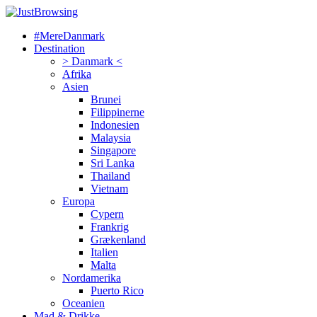
#MereDanmark
Destination
> Danmark <
Afrika
Asien
Brunei
Filippinerne
Indonesien
Malaysia
Singapore
Sri Lanka
Thailand
Vietnam
Europa
Cypern
Frankrig
Grækenland
Italien
Malta
Nordamerika
Puerto Rico
Oceanien
Mad & Drikke