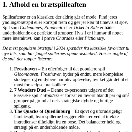
1. Afhold en brætspilleaften
Spilleaftener er en klassiker, der aldrig går af mode. Find jeres
yndlingsbrætspil eller kortspil frem og gør jer klar til timevis af sjov.
Spil som
Codenames
,
Pandemic
eller
Ticket to Ride
er både
underholdende og perfekte til grupper. Hvis I er i humør til noget
mere interaktivt, kan I prøve
Charades
eller
Pictionary
.
De mest populære brætspil i 2024 spænder fra klassiske favoritter til
nye hits, som har fanget spillernes opmærksomhed. Her er nogle af
de spil, der topper listerne:
Frosthaven
– En efterfølger til det populære spil
Gloomhaven
,
Frosthaven
byder på endnu mere komplekse
strategier og en dybere narrativ oplevelse, hvilket gør det til et
must for seriøse brætspillere.
7 Wonders Duel
– Denne to-personers udgave af det
klassiske spil
7 Wonders
er fortsat en favorit blandt par og små
grupper på grund af dets strategiske dybde og hurtige
spilgang.
The Quacks of Quedlinburg
– Et sjovt og uforudsigeligt
familiespil, hvor spillerne brygger eliksirer ved at trække
ingredienser tilfældigt fra en pose. Det balancerer held og
strategi på en underholdende måde.