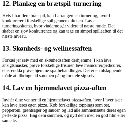
12.
Planlæg en brætspil-turnering
Hvis I har flere brætspil, kan I arrangere en turnering, hvor I
konkurrerer i forskellige spil gennem aftenen. Lav et
turneringsskema, hvor vinderne går videre til næste runde. Det
skaber en sjov konkurrence og kan tage en simpel spilleaften til det
næste niveau.
13.
Skønheds- og wellnessaften
Forkæl jer selv med en skønhedsaften derhjemme. I kan lave
ansigtsmasker, prøve forskellige frisurer, lave manicurer/pedicurer,
eller endda prøve hjemme-spa-behandlinger. Det er en afslappende
måde at tilbringe tid sammen på og forkæle sig selv.
14.
Lav en hjemmelavet pizza-aften
Invitér dine venner til en hjemmelavet pizza-aften, hvor I hver især
kan lave jeres egen pizza. Køb forskellige toppings som ost,
pepperoni, grøntsager og saucer, og lad alle sammensætte deres egen
perfekte pizza. Bag dem sammen, og nyd dem med en god film eller
samtale.