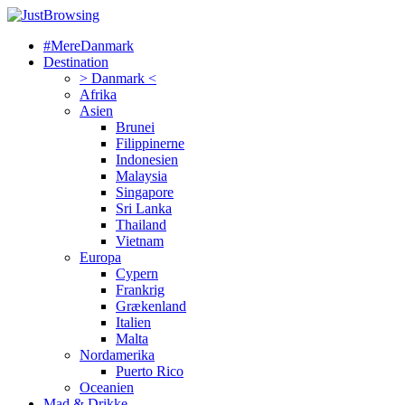
#MereDanmark
Destination
> Danmark <
Afrika
Asien
Brunei
Filippinerne
Indonesien
Malaysia
Singapore
Sri Lanka
Thailand
Vietnam
Europa
Cypern
Frankrig
Grækenland
Italien
Malta
Nordamerika
Puerto Rico
Oceanien
Mad & Drikke