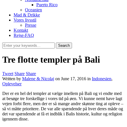
Puerto Rico
Oceanien
Mad & Drikke
Vores livsstil
Presse
Kontakt
Rejse-FAQ
Tre flotte templer på Bali
Tweet
Share
Share
Written by
Malene & Nicolaj
on
June 17, 2016
in
Indonesien
,
Oplevelser
Der er en hel del templer at vælge imellem på Bali og vi endte med
at besøge tre forskellige i vores tid på øen. Vi kunne nemt have lagt
vejen forbi flere, men der er så mange andre skønne ting at opleve –
så vi måtte prioritere. De var alle spændende på hver deres måde og
det var spændende at få et indblik i Balis historie, kultur og religion
igennem disse.