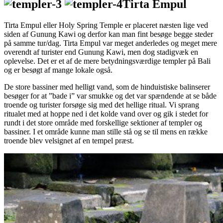
Tirta Empul
Tirta Empul eller Holy Spring Temple er placeret næsten lige ved
siden af Gunung Kawi og derfor kan man fint besøge begge steder
på samme tur/dag. Tirta Empul var meget anderledes og meget mere
overendt af turister end Gunung Kawi, men dog stadigvæk en
oplevelse. Det er et af de mere betydningsværdige templer på Bali
og er besøgt af mange lokale også.
De store bassiner med helligt vand, som de hinduistiske balinserer
besøger for at ”bade i” var smukke og det var spændende at se både
troende og turister forsøge sig med det hellige ritual. Vi sprang
ritualet med at hoppe ned i det kolde vand over og gik i stedet for
rundt i det store område med forskellige sektioner af templer og
bassiner. I et område kunne man stille stå og se til mens en række
troende blev velsignet af en tempel præst.