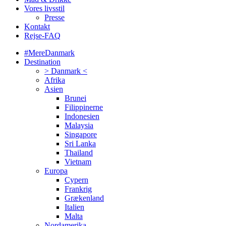
Vores livsstil
Presse
Kontakt
Rejse-FAQ
#MereDanmark
Destination
> Danmark <
Afrika
Asien
Brunei
Filippinerne
Indonesien
Malaysia
Singapore
Sri Lanka
Thailand
Vietnam
Europa
Cypern
Frankrig
Grækenland
Italien
Malta
Nordamerika