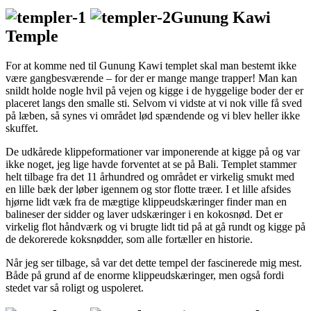
Gunung Kawi
Temple
For at komme ned til Gunung Kawi templet skal man bestemt ikke
være gangbesværende – for der er mange mange trapper! Man kan
snildt holde nogle hvil på vejen og kigge i de hyggelige boder der er
placeret langs den smalle sti. Selvom vi vidste at vi nok ville få sved
på læben, så synes vi området lød spændende og vi blev heller ikke
skuffet.
De udkårede klippeformationer var imponerende at kigge på og var
ikke noget, jeg lige havde forventet at se på Bali. Templet stammer
helt tilbage fra det 11 århundred og området er virkelig smukt med
en lille bæk der løber igennem og stor flotte træer. I et lille afsides
hjørne lidt væk fra de mægtige klippeudskæringer finder man en
balineser der sidder og laver udskæringer i en kokosnød. Det er
virkelig flot håndværk og vi brugte lidt tid på at gå rundt og kigge på
de dekorerede koksnødder, som alle fortæller en historie.
Når jeg ser tilbage, så var det dette tempel der fascinerede mig mest.
Både på grund af de enorme klippeudskæringer, men også fordi
stedet var så roligt og uspoleret.