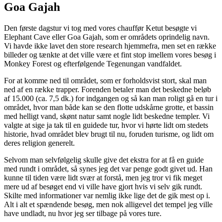
Goa Gajah
Den første dagstur vi tog med vores chauffør Ketut besøgte vi
Elephant Cave eller Goa Gajah, som er områdets oprindelig navn.
Vi havde ikke lavet den store research hjemmefra, men set en række
billeder og tænkte at det ville være et fint stop imellem vores besøg i
Monkey Forest og efterfølgende Tegenungan vandfaldet.
For at komme ned til området, som er forholdsvist stort, skal man
ned af en række trapper. Forenden betaler man det beskedne beløb
af 15.000 (ca. 7,5 dk.) for indgangen og så kan man roligt gå en tur i
området, hvor man både kan se den flotte udskårne grotte, et bassin
med helligt vand, skønt natur samt nogle lidt beskedne templer. Vi
valgte at sige ja tak til en guidede tur, hvor vi hørte lidt om stedets
historie, hvad området blev brugt til nu, foruden turisme, og lidt om
deres religion generelt.
Selvom man selvfølgelig skulle give det ekstra for at få en guide
med rundt i området, så synes jeg det var penge godt givet ud. Han
kunne til tiden være lidt svær at forstå, men jeg tror vi fik meget
mere ud af besøget end vi ville have gjort hvis vi selv gik rundt.
Skilte med informationer var nemlig ikke lige det de gik mest op i.
Alt i alt et spændende besøg, men nok alligevel det tempel jeg ville
have undladt, nu hvor jeg ser tilbage på vores ture.