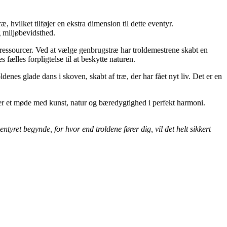
vilket tilføjer en ekstra dimension til dette eventyr.
g miljøbevidsthed.
 ressourcer. Ved at vælge genbrugstræ har troldemestrene skabt en
fælles forpligtelse til at beskytte naturen.
denes glade dans i skoven, skabt af træ, der har fået nyt liv. Det er en
t er et møde med kunst, natur og bæredygtighed i perfekt harmoni.
tyret begynde, for hvor end troldene fører dig, vil det helt sikkert