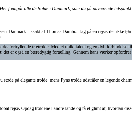
Her fremgår alle de trolde i Danmark, som du på nuværende tidspunkt 
elser i Danmark – skabt af Thomas Dambo. Tag på en rejse, der ikke tøm
.
s fortryllende trætrolde. Med et unikt talent og en dyb forbindelse t
t; det er også en bæredygtig fortælling. Gennem hans værker opfordre
 støde på elegante trolde, mens Fyns trolde udstråler en legende charme.
al rejse. Opdag troldene i andre lande og få et glimt af, hvordan disse