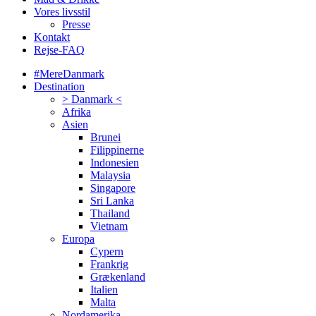
Vores livsstil
Presse
Kontakt
Rejse-FAQ
#MereDanmark
Destination
> Danmark <
Afrika
Asien
Brunei
Filippinerne
Indonesien
Malaysia
Singapore
Sri Lanka
Thailand
Vietnam
Europa
Cypern
Frankrig
Grækenland
Italien
Malta
Nordamerika