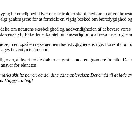
ig hemmelighed. Hver eneste trold er skabt med omhu af genbrugstræ, h
r valgt genbrugstræ for at formidle en vigtig besked om bæredygtighed o
åmindelse om naturens skrøbelighed og nødvendigheden af at bevare vores
ovens dyb, fortæller et kapitel om ansvarlig brug af ressourcer og vores 
agelse, men også en rejse gennem bæredygtighedens rige. Forestil dig trol
tages i eventyrets fodspor.
 dig over, at hvert troldeskab er en gestus mod en grønnere fremtid. De
 ansvar for planeten.
skjulte perler, og del dine egne oplevelser. Det er tid til at lade even
e. Happy trolling!