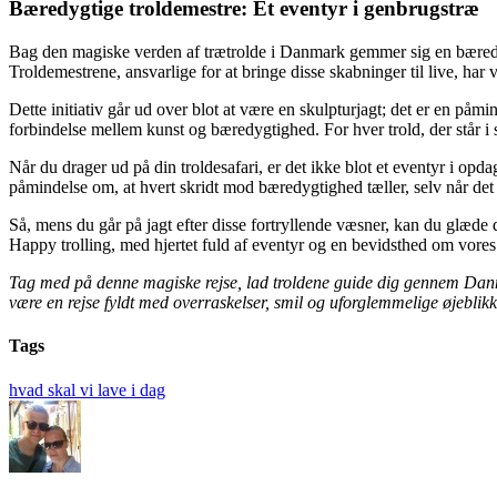
Bæredygtige troldemestre: Et eventyr i genbrugstræ
Bag den magiske verden af trætrolde i Danmark gemmer sig en bæredygt
Troldemestrene, ansvarlige for at bringe disse skabninger til live, ha
Dette initiativ går ud over blot at være en skulpturjagt; det er en p
forbindelse mellem kunst og bæredygtighed. For hver trold, der står i sk
Når du drager ud på din troldesafari, er det ikke blot et eventyr i opd
påmindelse om, at hvert skridt mod bæredygtighed tæller, selv når det 
Så, mens du går på jagt efter disse fortryllende væsner, kan du glæde
Happy trolling, med hjertet fuld af eventyr og en bevidsthed om vores
Tag med på denne magiske rejse, lad troldene guide dig gennem Danmarks 
være en rejse fyldt med overraskelser, smil og uforglemmelige øjeblikk
Tags
hvad skal vi lave i dag