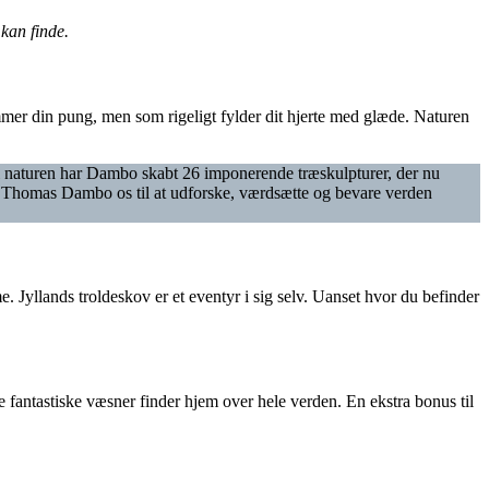
kan finde.
mer din pung, men som rigeligt fylder dit hjerte med glæde. Naturen
il naturen har Dambo skabt 26 imponerende træskulpturer, der nu
r Thomas Dambo os til at udforske, værdsætte og bevare verden
 Jyllands troldeskov er et eventyr i sig selv. Uanset hvor du befinder
 fantastiske væsner finder hjem over hele verden. En ekstra bonus til