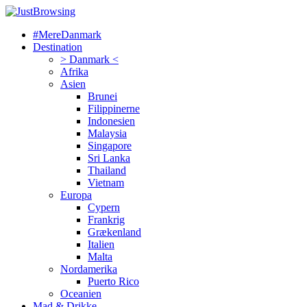
#MereDanmark
Destination
> Danmark <
Afrika
Asien
Brunei
Filippinerne
Indonesien
Malaysia
Singapore
Sri Lanka
Thailand
Vietnam
Europa
Cypern
Frankrig
Grækenland
Italien
Malta
Nordamerika
Puerto Rico
Oceanien
Mad & Drikke