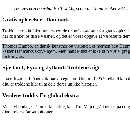
Her ses et screenshot fra TrollMap.com d. 15. november 2023. 
Gratis oplevelser i Danmark
Troldene er ikke blot trævæsner; de er ambassadører for gratis oplev
har skænket os disse væsner, og det er vores opgave at værdsætte dem
Thomas Dambo, en dansk kunstner og visionær, er hjernen bag Danmark
kalder Danmarks skove hjem. Men hans kunst er ikke kun visuel prag
omkring os.
Sjælland, Fyn, og Jylland: Troldenes tige
Hvert hjørne af Danmark har sin egen unikke trold. På Sjælland kan du
dig, er troldene klar til at dele deres unikke historier.
Verdens trolde: En global ekstra
Mens vi opdager Danmarks trolde, kan TrollMap også tage os på en glob
dine troldesafari-ambitioner.