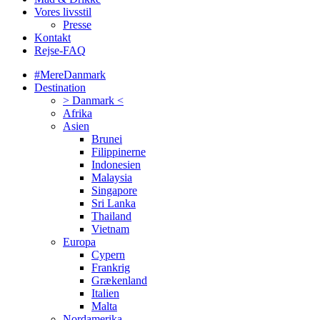
Vores livsstil
Presse
Kontakt
Rejse-FAQ
#MereDanmark
Destination
> Danmark <
Afrika
Asien
Brunei
Filippinerne
Indonesien
Malaysia
Singapore
Sri Lanka
Thailand
Vietnam
Europa
Cypern
Frankrig
Grækenland
Italien
Malta
Nordamerika