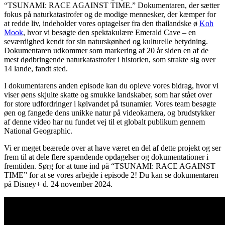
“TSUNAMI: RACE AGAINST TIME.” Dokumentaren, der sætter
fokus på naturkatastrofer og de modige mennesker, der kæmper for
at redde liv, indeholder vores optagelser fra den thailandske ø
Koh
Mook
, hvor vi besøgte den spektakulære Emerald Cave – en
seværdighed kendt for sin naturskønhed og kulturelle betydning.
Dokumentaren udkommer som markering af 20 år siden en af ​​de
mest dødbringende naturkatastrofer i historien, som strakte sig over
14 lande, fandt sted.
I dokumentarens anden episode kan du opleve vores bidrag, hvor vi
viser øens skjulte skatte og smukke landskaber, som har stået over
for store udfordringer i kølvandet på tsunamier. Vores team besøgte
øen og fangede dens unikke natur på videokamera, og brudstykker
af denne video har nu fundet vej til et globalt publikum gennem
National Geographic.
Vi er meget beærede over at have været en del af dette projekt og ser
frem til at dele flere spændende opdagelser og dokumentationer i
fremtiden. Sørg for at tune ind på “TSUNAMI: RACE AGAINST
TIME” for at se vores arbejde i episode 2! Du kan se dokumentaren
på Disney+ d. 24 november 2024.