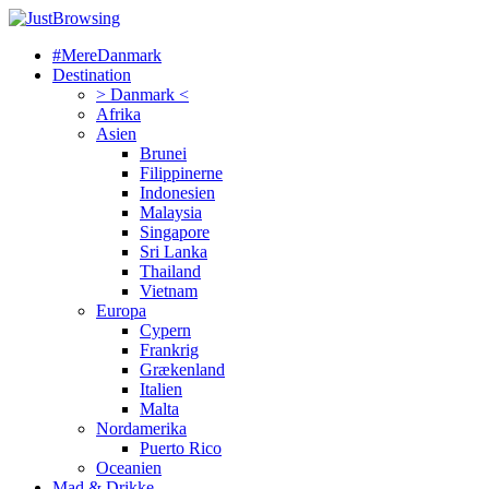
#MereDanmark
Destination
> Danmark <
Afrika
Asien
Brunei
Filippinerne
Indonesien
Malaysia
Singapore
Sri Lanka
Thailand
Vietnam
Europa
Cypern
Frankrig
Grækenland
Italien
Malta
Nordamerika
Puerto Rico
Oceanien
Mad & Drikke