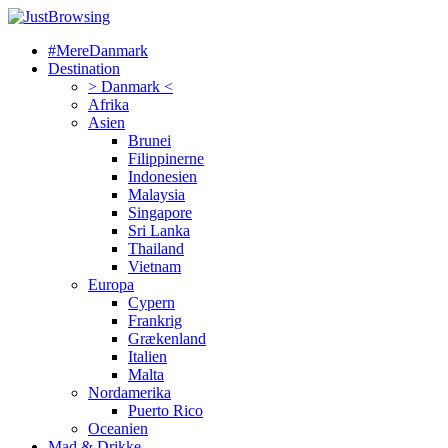
#MereDanmark
Destination
> Danmark <
Afrika
Asien
Brunei
Filippinerne
Indonesien
Malaysia
Singapore
Sri Lanka
Thailand
Vietnam
Europa
Cypern
Frankrig
Grækenland
Italien
Malta
Nordamerika
Puerto Rico
Oceanien
Mad & Drikke