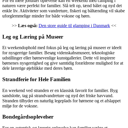
For en mere jordnær oplevelse kan en weekend med camping i
naturen være perfekt for familier. Slå telt op, tænd bålet og nyd det
enkle liv. Aktiviteter som vandreture, fiskeri og båltænding vil skabe
uforglemmelige minder for både voksne og børn.
>>
Læs også:
Den store guide til glamping i Danmark
<<
Leg og Læring på Museer
Et weekendophold med fokus på leg og læring på museer er ideelt
for nysgerrige familier. Besøg videnskabsmuseer, teknologiske
udstillinger eller børnevenlige kunstgallerier. Dette vil inspirere
børnenes nysgerrighed og give samtidig forældrene mulighed for at
dele lærerige øjeblikke med deres børn.
Strandferie for Hele Familien
En weekend ved stranden er en klassisk favorit for familier. Byg
sandslotte, tag på strandvandreture og nyd det friske havvand.
Stranden tilbyder en naturlig legeplads for børnene og et afslappet
miljø for de voksne.
Bondegårdsoplevelser
For en autentisk og lærerig oplevelse kan familier vælge et