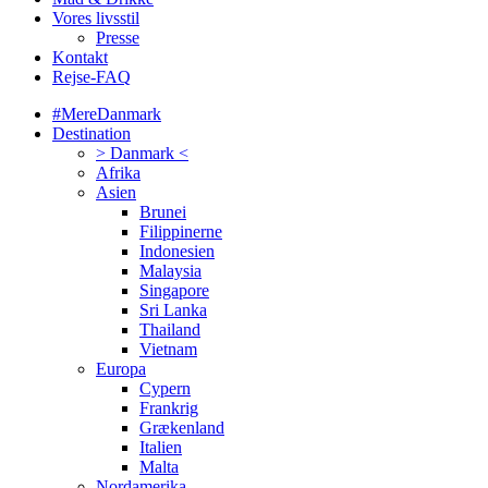
Vores livsstil
Presse
Kontakt
Rejse-FAQ
#MereDanmark
Destination
> Danmark <
Afrika
Asien
Brunei
Filippinerne
Indonesien
Malaysia
Singapore
Sri Lanka
Thailand
Vietnam
Europa
Cypern
Frankrig
Grækenland
Italien
Malta
Nordamerika