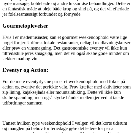
nyde massage, boblebade og andre luksuriøse behandlinger. Dette er
en fantastisk måde at pleje både krop og sind på, og det vil efterlade
jer følelsesmæssigt forbundet og fornyede.
Gourmetoplevelser
Hvis I er madentusiaster, kan et gourmet weekendophold være lige
noget for jer. Udforsk lokale restauranter, deltag i madlavningskurser
eller prøv en vinsmagning. Det gastronomiske eventyr vil ikke kun
tilfredsstille jeres smagsløg, men det vil også skabe gode minder om
lækker mad og vin.
Eventyr og Action:
For de mere eventyrlystne par er et weekendophold med fokus på
action og eventyr det perfekte valg. Prøv kræfter med aktiviteter som
zip-lining, kajaksejlads eller mountainbiking. Dette vil ikke kun
skabe spænding, men også styrke båndet mellem jer ved at tackle
udfordringer sammen.
Uanset hvilken type weekendophold I vælger, vil det korte tidsrum
og manglen på behov for feriedage gøre det lettere for par at