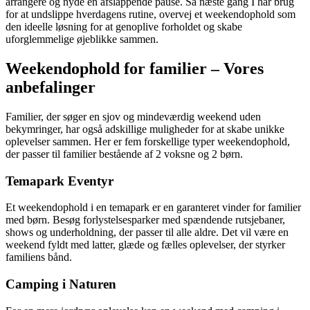
arrangere og nyde en afslappende pause. Så næste gang I har brug
for at undslippe hverdagens rutine, overvej et weekendophold som
den ideelle løsning for at genoplive forholdet og skabe
uforglemmelige øjeblikke sammen.
Weekendophold for familier – Vores
anbefalinger
Familier, der søger en sjov og mindeværdig weekend uden
bekymringer, har også adskillige muligheder for at skabe unikke
oplevelser sammen. Her er fem forskellige typer weekendophold,
der passer til familier bestående af 2 voksne og 2 børn.
Temapark Eventyr
Et weekendophold i en temapark er en garanteret vinder for familier
med børn. Besøg forlystelsesparker med spændende rutsjebaner,
shows og underholdning, der passer til alle aldre. Det vil være en
weekend fyldt med latter, glæde og fælles oplevelser, der styrker
familiens bånd.
Camping i Naturen