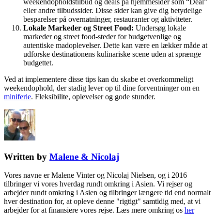
weekendopholdstilbud og deals på hjemmesider som “Deal”
eller andre tilbudssider. Disse sider kan give dig betydelige
besparelser på overnatninger, restauranter og aktiviteter.
Lokale Markeder og Street Food:
Undersøg lokale
markeder og street food-steder for budgetvenlige og
autentiske madoplevelser. Dette kan være en lækker måde at
udforske destinationens kulinariske scene uden at sprænge
budgettet.
Ved at implementere disse tips kan du skabe et overkommeligt
weekendophold, der stadig lever op til dine forventninger om en
miniferie
. Fleksibilite, oplevelser og gode stunder.
Written by
Malene & Nicolaj
Vores navne er Malene Vinter og Nicolaj Nielsen, og i 2016
tilbringer vi vores hverdag rundt omkring i Asien. Vi rejser og
arbejder rundt omkring i Asien og tilbringer længere tid end normalt
hver destination for, at opleve denne "rigtigt" samtidig med, at vi
arbejder for at finansiere vores rejse. Læs mere omkring os
her