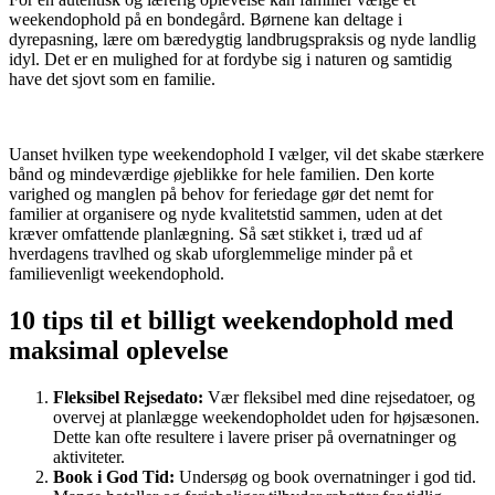
weekendophold på en bondegård. Børnene kan deltage i
dyrepasning, lære om bæredygtig landbrugspraksis og nyde landlig
idyl. Det er en mulighed for at fordybe sig i naturen og samtidig
have det sjovt som en familie.
Uanset hvilken type weekendophold I vælger, vil det skabe stærkere
bånd og mindeværdige øjeblikke for hele familien. Den korte
varighed og manglen på behov for feriedage gør det nemt for
familier at organisere og nyde kvalitetstid sammen, uden at det
kræver omfattende planlægning. Så sæt stikket i, træd ud af
hverdagens travlhed og skab uforglemmelige minder på et
familievenligt weekendophold.
10 tips til et billigt weekendophold med
maksimal oplevelse
Fleksibel Rejsedato:
Vær fleksibel med dine rejsedatoer, og
overvej at planlægge weekendopholdet uden for højsæsonen.
Dette kan ofte resultere i lavere priser på overnatninger og
aktiviteter.
Book i God Tid:
Undersøg og book overnatninger i god tid.