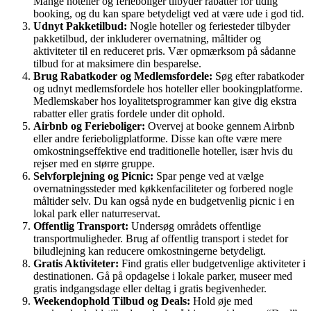
Mange hoteller og ferieboliger tilbyder rabatter for tidlig
booking, og du kan spare betydeligt ved at være ude i god tid.
Udnyt Pakketilbud:
Nogle hoteller og feriesteder tilbyder
pakketilbud, der inkluderer overnatning, måltider og
aktiviteter til en reduceret pris. Vær opmærksom på sådanne
tilbud for at maksimere din besparelse.
Brug Rabatkoder og Medlemsfordele:
Søg efter rabatkoder
og udnyt medlemsfordele hos hoteller eller bookingplatforme.
Medlemskaber hos loyalitetsprogrammer kan give dig ekstra
rabatter eller gratis fordele under dit ophold.
Airbnb og Ferieboliger:
Overvej at booke gennem Airbnb
eller andre ferieboligplatforme. Disse kan ofte være mere
omkostningseffektive end traditionelle hoteller, især hvis du
rejser med en større gruppe.
Selvforplejning og Picnic:
Spar penge ved at vælge
overnatningssteder med køkkenfaciliteter og forbered nogle
måltider selv. Du kan også nyde en budgetvenlig picnic i en
lokal park eller naturreservat.
Offentlig Transport:
Undersøg områdets offentlige
transportmuligheder. Brug af offentlig transport i stedet for
biludlejning kan reducere omkostningerne betydeligt.
Gratis Aktiviteter:
Find gratis eller budgetvenlige aktiviteter i
destinationen. Gå på opdagelse i lokale parker, museer med
gratis indgangsdage eller deltag i gratis begivenheder.
Weekendophold Tilbud og Deals:
Hold øje med