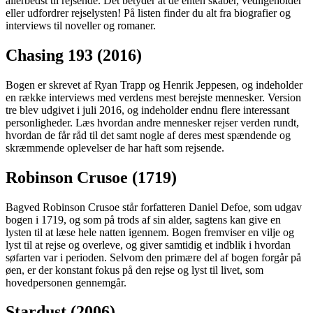
allerbedst til rejsende. Det betyder at de enten skaber, vedligeholder
eller udfordrer rejselysten! På listen finder du alt fra biografier og
interviews til noveller og romaner.
Chasing 193 (2016)
Bogen er skrevet af Ryan Trapp og Henrik Jeppesen, og indeholder
en række interviews med verdens mest berejste mennesker. Version
tre blev udgivet i juli 2016, og indeholder endnu flere interessant
personligheder. Læs hvordan andre mennesker rejser verden rundt,
hvordan de får råd til det samt nogle af deres mest spændende og
skræmmende oplevelser de har haft som rejsende.
Robinson Crusoe (1719)
Bagved Robinson Crusoe står forfatteren Daniel Defoe, som udgav
bogen i 1719, og som på trods af sin alder, sagtens kan give en
lysten til at læse hele natten igennem. Bogen fremviser en vilje og
lyst til at rejse og overleve, og giver samtidig et indblik i hvordan
søfarten var i perioden. Selvom den primære del af bogen forgår på
øen, er der konstant fokus på den rejse og lyst til livet, som
hovedpersonen gennemgår.
Stardust (2006)