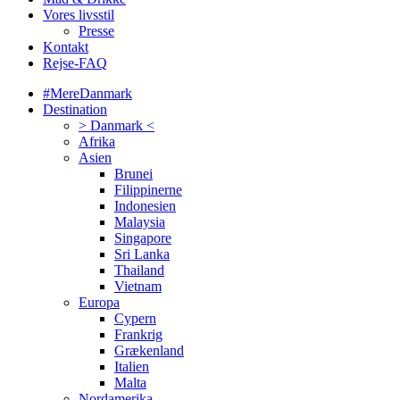
Vores livsstil
Presse
Kontakt
Rejse-FAQ
#MereDanmark
Destination
> Danmark <
Afrika
Asien
Brunei
Filippinerne
Indonesien
Malaysia
Singapore
Sri Lanka
Thailand
Vietnam
Europa
Cypern
Frankrig
Grækenland
Italien
Malta
Nordamerika