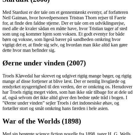
Med Stardust er der tale om et gennemtænkt eventyr, af forfatteren
Neil Gaiman, hvor hovedpersonen Tristran Thorn rejser til Faerie
for, at finde den faldne stjerne. Der er tale om en udviklingsrejse,
med alle de kvaler sådan en måtte have, hvor Tristian tager af sted
som ung og kommer hjem som voksen. Et godt eventyr for både
børn og voksne, som ligeså bærer på sandheden omkring hvor
vigtigt det er, at finde sig selv, og hvordan man ikke altid kan gøre
dette hvor man befinder sig.
Øerne under vinden (2007)
Troels Kløvedal har skrevet og udgivet rigtig mange bøger, og rigtig
mange af disse fortjener at blive læst. Der er nemlig livsglæde og
rendyrket nysgerrighed til den verden, der er omkring os. Herudover
har Troels rigtig meget viden, som han ikke står tilbage for at dele ud
af, også selvom det ikke altid giver den bedste røde tråd i bogen. I
”Øerne under vinden” sejler Troels i det indonesiske øhav, og
fortæller stort og småt omkring hans færden i hele asien.
War of the Worlds (1898)
Med sin berømte science fiction novelle fra 1898, tager H. G. Wells