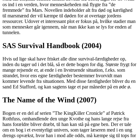
os ind i en verden, hvor menneskeheden må flygte fra ”de
fremmede” fra Mars. Novellen indeholder alt fra død og kærlighed
til marsmænd der vil kæmpe til døden for at overtage jordens
ressourcer. Udover et interessant plot er fokus på, hvilke stadier man
som mennesker går igennem, når man ikke kan se lys for enden af
tunnelen.
SAS Survival Handbook (2004)
Hvis ud lige skal have frisket alle dine survival-færdigheder op,
inden du tager ud i det blå, så er dette bogen for dig. Største frygt for
mange rejsende er, at ende i en livstruende situation, f.eks. som
strandet, hvor ens egne færdigheder bestemmer hvorvidt man
kommer levende fra situationen. Med disse færdigheder bliver du en
sand Ed Stafford, og kan sagtens tage et par måneder på en øde ø.
The Name of the Wind (2007)
Bogen er en del af serien ”The KingKiller Cronicle” af Patrick
Rothfuss, omhandlende den unge Kvothe og hans lange rejse fra
hans forældre bliver dræbt, til han kan stå på egne ben. Der er tale
om en bog i et eventyrligt univers, som tager læseren med i en ung
drengs opvækst, hvor han i mod alle odds, må kæmpe sig til tops for