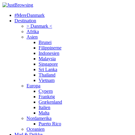
#MereDanmark
Destination
> Danmark <
Afrika
Asien
Brunei
Filippinerne
Indonesien
Malaysia
Singapore
Sri Lanka
Thailand
Vietnam
Europa
Cypern
Frankrig
Grækenland
Italien
Malta
Nordamerika
Puerto Rico
Oceanien
Mad & Drikke