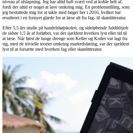
niveau af afslapning. Jeg har altid haft svært ved at koble helt af,
fordi der altid er noget at lave omkring mig. En problemstilling, som
jeg besluttede mig for at takle med bøger her i 2016, hvilket har
resulteret i en fornyet glæde for at læse alt fra fag- til skønlitteratur.
Efter 5,5 års studie på handelshøjskolen, og sideløbende fuldtidsjob
de sidste 1,5 år af forløbet, var der sjældent hverken lyst eller tid til
at læse. Når først de tunge drenge som Keller og Kotler var lagt fra
sig, med de trivielle teorier omkring markedsføring, var der sjældent
lyst til at forsætte med hverken fag eller skønlitteratur.