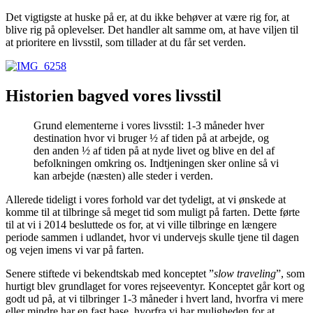
Det vigtigste at huske på er, at du ikke behøver at være rig for, at
blive rig på oplevelser. Det handler alt samme om, at have viljen til
at prioritere en livsstil, som tillader at du får set verden.
Historien bagved vores livsstil
Grund elementerne i vores livsstil: 1-3 måneder hver
destination hvor vi bruger ½ af tiden på at arbejde, og
den anden ½ af tiden på at nyde livet og blive en del af
befolkningen omkring os. Indtjeningen sker online så vi
kan arbejde (næsten) alle steder i verden.
Allerede tideligt i vores forhold var det tydeligt, at vi ønskede at
komme til at tilbringe så meget tid som muligt på farten. Dette førte
til at vi i 2014 besluttede os for, at vi ville tilbringe en længere
periode sammen i udlandet, hvor vi undervejs skulle tjene til dagen
og vejen imens vi var på farten.
Senere stiftede vi bekendtskab med konceptet ”
slow traveling
”, som
hurtigt blev grundlaget for vores rejseeventyr. Konceptet går kort og
godt ud på, at vi tilbringer 1-3 måneder i hvert land, hvorfra vi mere
eller mindre har en fast base, hvorfra vi har muligheden for at