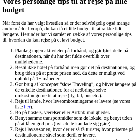
Vores personlige tips til at rejse på lille
budget
Når først du har valgt livsstilen så er der selvfølgelig også mange
andre måder hvorpå, du kan få et lille budget til at række lidt
længere. Herunder har vi samlet en række af vores personlige tips
til, hvordan du kan rejse på et lavt budget.
Planlæg ingen aktiviteter på forhånd, og gør først dette på
destinationen, når du har det fulde overblik over
mulighederne.
Bestil ikke hotel på forhånd men gør det på destinationen, og
brug tiden på at prutte prisen ned, da dette er muligt ved
ophold på 1+ måneder.
Gør brug af konceptet “slow Traveling”, og bliver længere på
de enkelte destinationer, for at nedbringe selve
omkostningerne til at rejse (fly, bil, bus etc.).
Rejs til lande, hvor leveomkostningerne er lavere (se vores
liste
her
).
Bo på hostels, værelser eller Airbnb-muligheder.
Benyt samme transportmidler som de lokale, og benyt tiden
på at få en god pris (hvis dette kan lade sig gøre).
Rejs i lavsæsonen, hvor der er så få turister, hvor priserne på
destinationerne såvel som dertil er lavere.