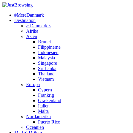
#MereDanmark
Destination
> Danmark <
Afrika
Asien
Brunei
Filippinerne
Indonesien
Malaysia
Singapore
Sri Lanka
Thailand
Vietnam
Europa
Cypern
Frankrig
Grækenland
Italien
Malta
Nordamerika
Puerto Rico
Oceanien
Mad & Drikke