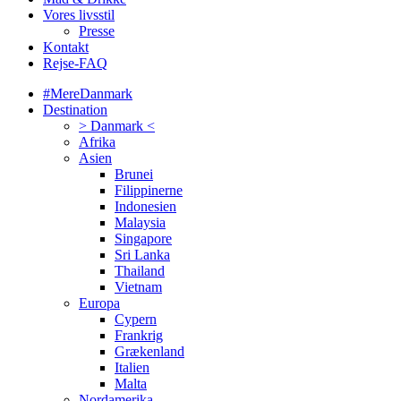
Vores livsstil
Presse
Kontakt
Rejse-FAQ
#MereDanmark
Destination
> Danmark <
Afrika
Asien
Brunei
Filippinerne
Indonesien
Malaysia
Singapore
Sri Lanka
Thailand
Vietnam
Europa
Cypern
Frankrig
Grækenland
Italien
Malta
Nordamerika