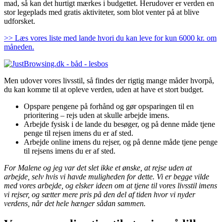
mad, så kan det hurtigt mærkes i budgettet. Herudover er verden en
stor legeplads med gratis aktiviteter, som blot venter på at blive
udforsket.
>> Læs vores liste med lande hvori du kan leve for kun 6000 kr. om
måneden.
Men udover vores livsstil, så findes der rigtig mange måder hvorpå,
du kan komme til at opleve verden, uden at have et stort budget.
Opspare pengene på forhånd og gør opsparingen til en
prioritering – rejs uden at skulle arbejde imens.
Arbejde fysisk i de lande du besøger, og på denne måde tjene
penge til rejsen imens du er af sted.
Arbejde online imens du rejser, og på denne måde tjene penge
til rejsens imens du er af sted.
For Malene og jeg var det slet ikke et ønske, at rejse uden at
arbejde, selv hvis vi havde muligheden for dette. Vi er begge vilde
med vores arbejde, og elsker ideen om at tjene til vores livsstil imens
vi rejser, og sætter mere pris på den del af tiden hvor vi nyder
verdens, når det hele hænger sådan sammen.