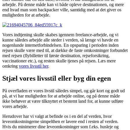
arbejde. På denne måde kan vi både opleve destinationen, og mere
end hvad man som backpacker ville, samtidig med at det giver os
muligheden for at arbejde.
Vores indtjening skulle skabes igennem freelance-arbejde, og vi
kunne således arbejde alle steder i verden, så længe vi havde en
nogenlunde internetforbindelsen. En opsparing i perioden inden
rejsen skulle være med til, at dække de faste omkostninger forbundet
med rejsen (flybilletter til første destination, rejseforsikring,
vaccinationer etc.), og resten skulle tjenes på rejsen. Læs mere
omkring
vores livsstil her
.
Stjæl vores livsstil eller byg din egen
På overfladen er vores livstil således simpel, og går kort og godt ud
på, at vi har muligheden for at arbejde online, og på denne måde
ikke behøver at være tilknyttet et bestemt land for, at kunne udføre
vores arbejde.
Herudover har vi valgt at befinde os i en del af verden, hvor
leveomkostningerne simpelthen er lavere end i resten af verden.
Hvis du minimerer dine leveomkostninger som f.eks. husleje og