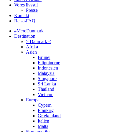
Vores livsstil
Presse
Kontakt
Rejse-FAQ
#MereDanmark
Destination
> Danmark <
Afrika
Asien
Brunei
Filippinerne
Indonesien
Malaysia
Singapore
Sri Lanka
Thailand
Vietnam
Europa
Cypern
Frankrig
Grækenland
Italien
Malta
Nordamerika