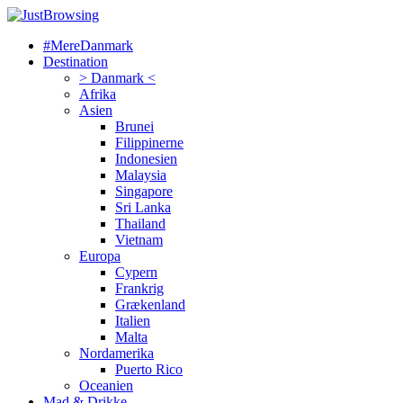
#MereDanmark
Destination
> Danmark <
Afrika
Asien
Brunei
Filippinerne
Indonesien
Malaysia
Singapore
Sri Lanka
Thailand
Vietnam
Europa
Cypern
Frankrig
Grækenland
Italien
Malta
Nordamerika
Puerto Rico
Oceanien
Mad & Drikke