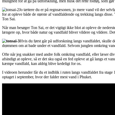
mulighed for at gå på udforskning, men husk det rette fodtøj, som gør 
Jo tættere du er på regnsæsonen, jo mere vand vil der selv
for at opleve både de største af vandfaldende og trekking langs disse.
Ton Sai.
Når man besøger Ton Sai, er det vigtigt ikke blot at opleve de nederst
længere op, hvor både natur og vandfald bliver vildere og vildere. Det
Hvis du først går på udforskning langs vandfaldet, skulle d
drømmen om at bade under et vandfald. Selvom junglen omkring vandfald
Ofte når jeg snakker med andre folk omkring vandfald, eller læser dive
afsindigt at opleve, så er det sku også en fed opleve at gå langs et va
kæmpe vandfald, kan aldrig blive kedeligt for os.
I videoen herunder får du et indblik i ruten langs vandfaldet fra stage 
optaget i september, hvor der falder mest vand i Phuket.