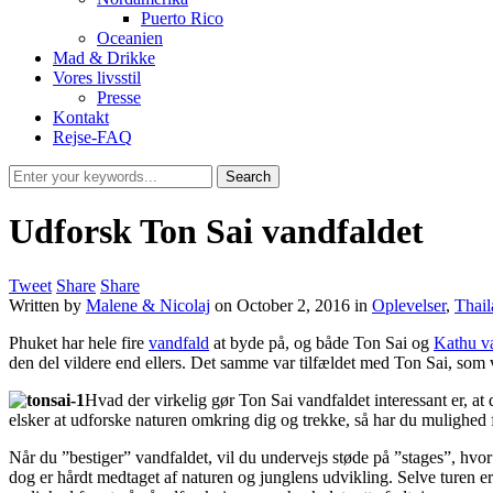
Puerto Rico
Oceanien
Mad & Drikke
Vores livsstil
Presse
Kontakt
Rejse-FAQ
Udforsk Ton Sai vandfaldet
Tweet
Share
Share
Written by
Malene & Nicolaj
on
October 2, 2016
in
Oplevelser
,
Thail
Phuket har hele fire
vandfald
at byde på, og både Ton Sai og
Kathu v
den del vildere end ellers. Det samme var tilfældet med Ton Sai, som va
Hvad der virkelig gør Ton Sai vandfaldet interessant er, at
elsker at udforske naturen omkring dig og trekke, så har du mulighed 
Når du ”bestiger” vandfaldet, vil du undervejs støde på ”stages”, hvo
dog er hårdt medtaget af naturen og junglens udvikling. Selve turen er v