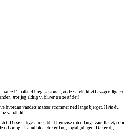
at være i Thailand i regnsæsonen, at de vandfald vi besøger, lige er
en, tror jeg aldrig vi bliver trætte af det!
opleve hvordan vandets masser strømmer ned langs bjerget. Hvis du
 Pae vandfald.
et. Disse er ligeså med til at fremvise ruten langs vandfladet, som
 de udspring af vandfaldet der er langs opstigningen. Der er rig