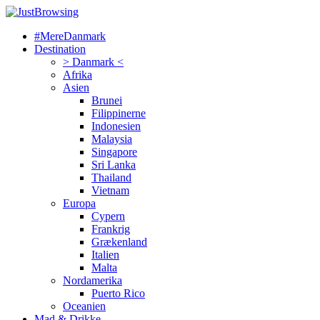
#MereDanmark
Destination
> Danmark <
Afrika
Asien
Brunei
Filippinerne
Indonesien
Malaysia
Singapore
Sri Lanka
Thailand
Vietnam
Europa
Cypern
Frankrig
Grækenland
Italien
Malta
Nordamerika
Puerto Rico
Oceanien
Mad & Drikke