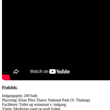
Praktisk:
Indgangspris: 200 bath
Placering: Khao Phra Thaew National Park (V. Thalang)
Faciliteter: Toilet og restaurant v. indgang
Vigtig: Medbring vand og godt fodtøj