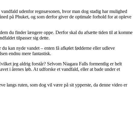
igt” vandfald udenfor regnsæsonen, hvor man dog stadig har mulighed
måned på Phuket, og som derfor giver de optimale forhold for at opleve
m dem du finder længere oppe. Derfor skal du afsætte tiden til at komme
faldet tilpasser sig dette.
r du kan nyde vandet – enten få afkølet fødderne eller udleve
lsen endnu mere fantastisk.
ilket jeg aldrig forstår? Selvom Niagara Falls formentlig er helt
vet i årenes løb. At udforske et vandfald, eller at bade under et
pleve langs ruten, som dog vil være på sit ypperste, da denne video er