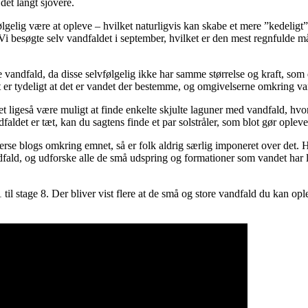
det langt sjovere.
følgelig være at opleve – hvilket naturligvis kan skabe et mere ”kedel
 Vi besøgte selv vandfaldet i september, hvilket er den mest regnfulde 
e vandfald, da disse selvfølgelig ikke har samme størrelse og kraft, so
 er tydeligt at det er vandet der bestemme, og omgivelserne omkring vand
et ligeså være muligt at finde enkelte skjulte laguner med vandfald, hvo
et er tæt, kan du sagtens finde et par solstråler, som blot gør opleve
rse blogs omkring emnet, så er folk aldrig særlig imponeret over det. Hv
ndfald, og udforske alle de små udspring og formationer som vandet har la
1 til stage 8. Der bliver vist flere at de små og store vandfald du kan o