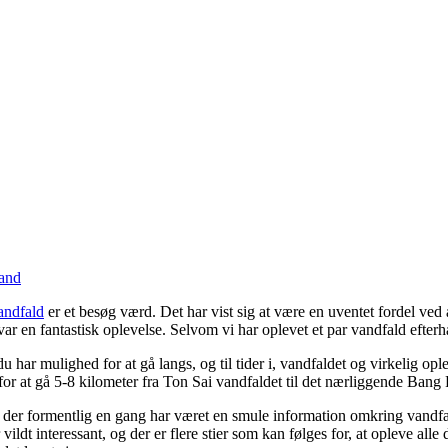
and
andfald
er et besøg værd. Det har vist sig at være en uventet fordel ved 
r en fantastisk oplevelse. Selvom vi har oplevet et par vandfald efterhånd
 du har mulighed for at gå langs, og til tider i, vandfaldet og virkelig 
for at gå 5-8 kilometer fra Ton Sai vandfaldet til det nærliggende Bang
r der formentlig en gang har været en smule information omkring vandfald
ildt interessant, og der er flere stier som kan følges for, at opleve alle