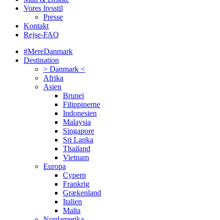
Vores livsstil
Presse
Kontakt
Rejse-FAQ
#MereDanmark
Destination
> Danmark <
Afrika
Asien
Brunei
Filippinerne
Indonesien
Malaysia
Singapore
Sri Lanka
Thailand
Vietnam
Europa
Cypern
Frankrig
Grækenland
Italien
Malta
Nordamerika