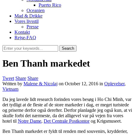
Puerto Rico
Oceanien
Mad & Drikke
Vores livsstil
Presse
Kontakt
Rejse-FAQ
Ben Thanh markedet
Tweet
Share
Share
Written by
Malene & Nicolaj
on
October 12, 2016
in
Oplevelser
,
Vietnam
Da jeg lavede lidt research forinden vores besøg i Ho Chi Minh, var
det tydligt at de fleste af de store markeder i dag, er meget turistede
og priserne derfor også derefter. Derfor planlagde jeg også kun, at vi
skulle forbi det nærmeste, da det alligevel var på vejen fra vores
hotel til
Notre Dame
,
Det Centrale Postkontor
og Krigsmuseet.
Ben Thanh markedet er fyldt til renden med souvenirs, krydderier,