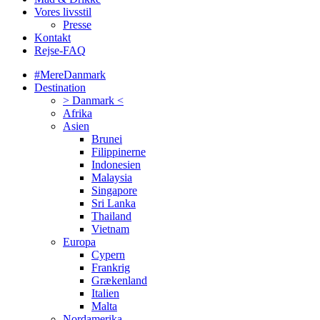
Vores livsstil
Presse
Kontakt
Rejse-FAQ
#MereDanmark
Destination
> Danmark <
Afrika
Asien
Brunei
Filippinerne
Indonesien
Malaysia
Singapore
Sri Lanka
Thailand
Vietnam
Europa
Cypern
Frankrig
Grækenland
Italien
Malta
Nordamerika