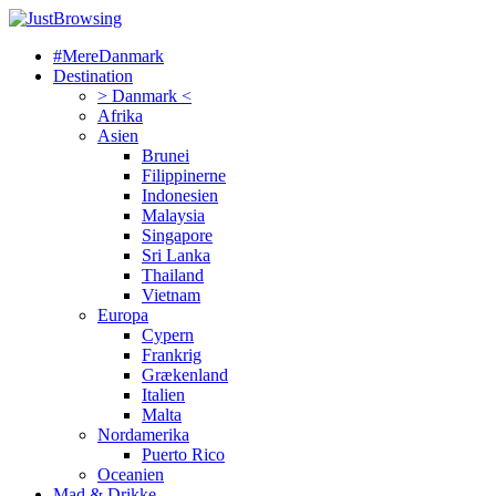
#MereDanmark
Destination
> Danmark <
Afrika
Asien
Brunei
Filippinerne
Indonesien
Malaysia
Singapore
Sri Lanka
Thailand
Vietnam
Europa
Cypern
Frankrig
Grækenland
Italien
Malta
Nordamerika
Puerto Rico
Oceanien
Mad & Drikke