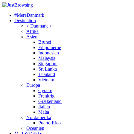
#MereDanmark
Destination
> Danmark <
Afrika
Asien
Brunei
Filippinerne
Indonesien
Malaysia
Singapore
Sri Lanka
Thailand
Vietnam
Europa
Cypern
Frankrig
Grækenland
Italien
Malta
Nordamerika
Puerto Rico
Oceanien
Mad & Drikke