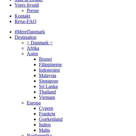
Vores livsstil
Presse
Kontakt
Rejse-FAQ
#MereDanmark
Destination
> Danmark <
Afrika
Asien
Brunei
Filippinerne
Indonesien
Malaysia
Singapore
Sri Lanka
Thailand
Vietnam
Europa
Cypern
Frankrig
Grækenland
Italien
Malta
Nordamerika