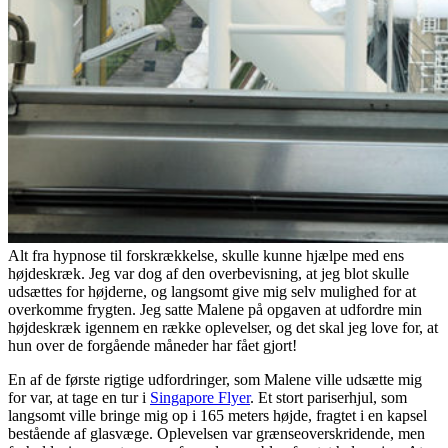
Alt fra hypnose til forskrækkelse, skulle kunne hjælpe med ens
højdeskræk. Jeg var dog af den overbevisning, at jeg blot skulle
udsættes for højderne, og langsomt give mig selv mulighed for at
overkomme frygten. Jeg satte Malene på opgaven at udfordre min
højdeskræk igennem en række oplevelser, og det skal jeg love for, at
hun over de forgående måneder har fået gjort!
En af de første rigtige udfordringer, som Malene ville udsætte mig
for var, at tage en tur i
Singapore Flyer
. Et stort pariserhjul, som
langsomt ville bringe mig op i 165 meters højde, fragtet i en kapsel
bestående af glasvæge. Oplevelsen var grænseoverskridende, men