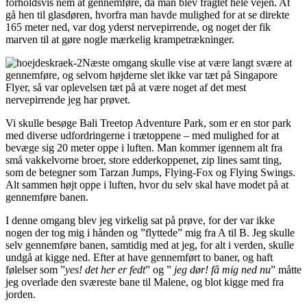
forholdsvis nem at gennemføre, da man blev fragtet hele vejen. At
gå hen til glasdøren, hvorfra man havde mulighed for at se direkte
165 meter ned, var dog yderst nervepirrende, og noget der fik
marven til at gøre nogle mærkelig krampetrækninger.
Næste omgang skulle vise at være langt svære at
gennemføre, og selvom højderne slet ikke var tæt på Singapore
Flyer, så var oplevelsen tæt på at være noget af det mest
nervepirrende jeg har prøvet.
Vi skulle besøge Bali Treetop Adventure Park, som er en stor park
med diverse udfordringerne i trætoppene – med mulighed for at
bevæge sig 20 meter oppe i luften. Man kommer igennem alt fra
små vakkelvorne broer, store edderkoppenet, zip lines samt ting,
som de betegner som Tarzan Jumps, Flying-Fox og Flying Swings.
Alt sammen højt oppe i luften, hvor du selv skal have modet på at
gennemføre banen.
I denne omgang blev jeg virkelig sat på prøve, for der var ikke
nogen der tog mig i hånden og ”flyttede” mig fra A til B. Jeg skulle
selv gennemføre banen, samtidig med at jeg, for alt i verden, skulle
undgå at kigge ned. Efter at have gennemført to baner, og haft
følelser som ”
yes! det her er fedt
” og ”
jeg dør! få mig ned nu
” måtte
jeg overlade den sværeste bane til Malene, og blot kigge med fra
jorden.