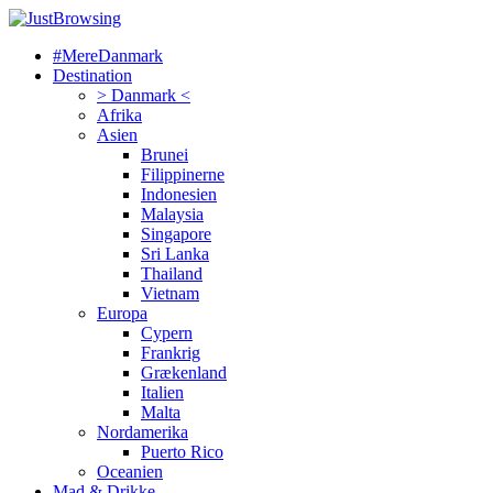
#MereDanmark
Destination
> Danmark <
Afrika
Asien
Brunei
Filippinerne
Indonesien
Malaysia
Singapore
Sri Lanka
Thailand
Vietnam
Europa
Cypern
Frankrig
Grækenland
Italien
Malta
Nordamerika
Puerto Rico
Oceanien
Mad & Drikke