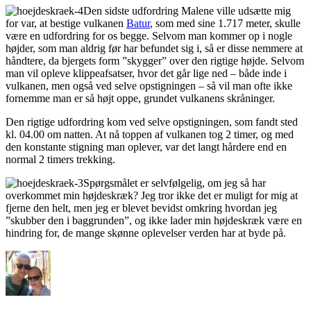
Den sidste udfordring Malene ville udsætte mig
for var, at bestige vulkanen
Batur
, som med sine 1.717 meter, skulle
være en udfordring for os begge. Selvom man kommer op i nogle
højder, som man aldrig før har befundet sig i, så er disse nemmere at
håndtere, da bjergets form ”skygger” over den rigtige højde. Selvom
man vil opleve klippeafsatser, hvor det går lige ned – både inde i
vulkanen, men også ved selve opstigningen – så vil man ofte ikke
fornemme man er så højt oppe, grundet vulkanens skråninger.
Den rigtige udfordring kom ved selve opstigningen, som fandt sted
kl. 04.00 om natten. At nå toppen af vulkanen tog 2 timer, og med
den konstante stigning man oplever, var det langt hårdere end en
normal 2 timers trekking.
Spørgsmålet er selvfølgelig, om jeg så har
overkommet min højdeskræk? Jeg tror ikke det er muligt for mig at
fjerne den helt, men jeg er blevet bevidst omkring hvordan jeg
”skubber den i baggrunden”, og ikke lader min højdeskræk være en
hindring for, de mange skønne oplevelser verden har at byde på.