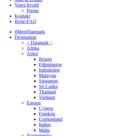
Vores livsstil
Presse
Kontakt
Rejse-FAQ
#MereDanmark
Destination
> Danmark <
Afrika
Asien
Brunei
Filippinerne
Indonesien
Malaysia
Singapore
Sri Lanka
Thailand
Vietnam
Europa
Cypern
Frankrig
Grækenland
Italien
Malta
Nordamerika